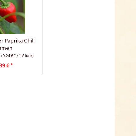
Tomaten-
Anzuchtanleitung
r Paprika Chili
amen
k
(0,24 € * / 1 Stück)
39 € *
Bio Tomatendünger
Inhalt
1 Kilogramm
5,99 € *