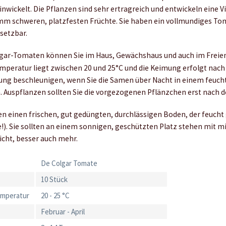
nwickelt. Die Pflanzen sind sehr ertragreich und entwickeln eine V
amm schweren, platzfesten Früchte. Sie haben ein vollmundiges 
nsetzbar.
gar-Tomaten können Sie im Haus, Gewächshaus und auch im Freien
peratur liegt zwischen 20 und 25°C und die Keimung erfolgt nach 8
ng beschleunigen, wenn Sie die Samen über Nacht in einem feuch
n. Auspflanzen sollten Sie die vorgezogenen Pflänzchen erst nach d
 einen frischen, gut gedüngten, durchlässigen Boden, der feucht
e!). Sie sollten an einem sonnigen, geschützten Platz stehen mit m
cht, besser auch mehr.
De Colgar Tomate
10 Stück
emperatur
20 - 25 °C
Februar - April