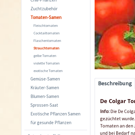
Zuchtzubehör
Tomaten-Samen
Fleischtomaten
Cocktailtomaten
Flaschentomaten
Strauchtomaten
gelbe Tomaten
violette Tomaten
exotische Tomaten
Gemüse-Samen
Beschreibung
Kräuter-Samen
Blumen-Samen
De Colgar T
Sprossen-Saat
Info:
Die De Colga
Exotische Pflanzen Samen
gezüchtet wurde.
für gesunde Pflanzen
Tomaten an den zu
und bei Bedarf n