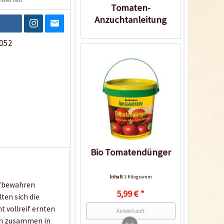
Tomaten-
Anzuchtanleitung
052
Bio Tomatendünger
Inhalt
1 Kilogramm
Aufbewahren
5,99 € *
ten sich die
t vollreif ernten
Ausverkauft
nen zusammen in