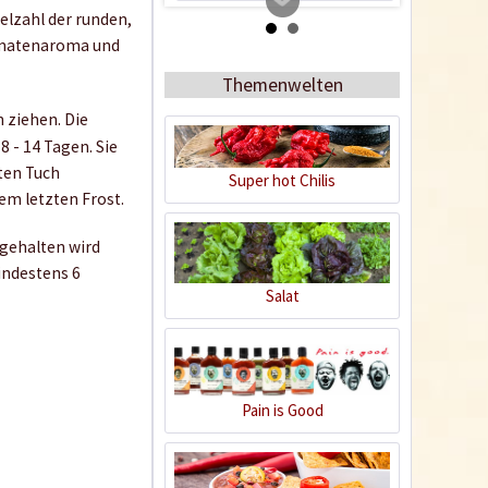
ielzahl der runden,
Tomatenaroma und
Themenwelten
 ziehen. Die
 - 14 Tagen. Sie
ten Tuch
Super hot Chilis
em letzten Frost.
Tomato Buddy
 gehalten wird
indestens 6
Salat
Inhalt
1 Stück
19,99 € *
Jetzt bestellen
Pain is Good