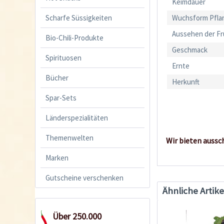
Keimdauer
Scharfe Süssigkeiten
Wuchsform Pfla
Aussehen der F
Bio-Chili-Produkte
Geschmack
Spirituosen
Ernte
Bücher
Herkunft
Spar-Sets
Länderspezialitäten
Themenwelten
Wir bieten aussc
Marken
Gutscheine verschenken
Ähnliche Artike
Über 250.000