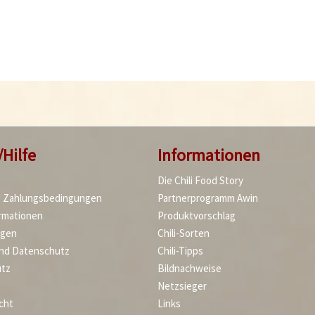
/Hilfe
Informationen
Die Chili Food Story
d Zahlungsbedingungen
Partnerprogramm Awin
rmationen
Produktvorschlag
agen
Chili-Sorten
und Datenschutz
Chili-Tipps
tz
Bildnachweise
Netzsieger
cht
Links