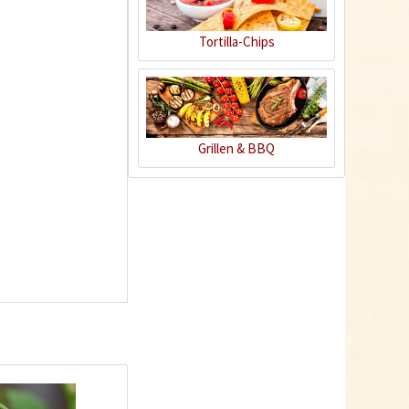
Tortilla-Chips
Tom Tomato -
Grillen & BBQ
Pflanztopf Hellgrau
Inhalt
1 Stück
39,90 € *
Jetzt bestellen
Wissen