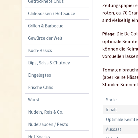
Getrocknete Chilis
Zeitungspapier ei
roten, ca. 70 Gr
Chili-Sossen / Hot Sauce
sind vielseitig ei
Grillen & Barbecue
Die De Col
Pflege:
Gewürze der Welt
optimale Keimtem
können die Keimu
Koch-Basics
vorquellen lasse
Dips, Salsa & Chutney
Tomaten brauchen
Eingelegtes
(aber keine Näss
Stunden Sonnenli
Frische Chilis
Wurst
Sorte
Inhalt
Nudeln, Reis & Co.
Optimale Keimt
Nudelsaucen / Pesto
Aussaat
Hot Snacks