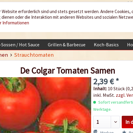
 Website erforderlich sind und stets gesetzt werden. Andere Cookies, 
dienen oder die Interaktion mit anderen Websites und sozialen Netzw
r Informationen
i-Sossen / Hot Sauce
Grillen & Barbecue
Koch-Basics
Ho
men
Strauchtomaten
De Colgar Tomaten Samen
2,39 € *
Inhalt:
10 Stück (0,2
inkl. MwSt.
zzgl. Ve
Sofort versandfertig
Werktage.
In 
Merken
Be