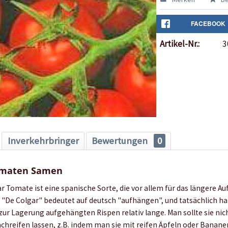
FACEBOOK
Artikel-Nr.:
3
Inverkehrbringer
Bewertungen
0
omaten Samen
r Tomate ist eine spanische Sorte, die vor allem für das längere 
 "De Colgar" bedeutet auf deutsch "aufhängen", und tatsächlich hal
r Lagerung aufgehängten Rispen relativ lange. Man sollte sie nich
achreifen lassen, z.B. indem man sie mit reifen Äpfeln oder Bana