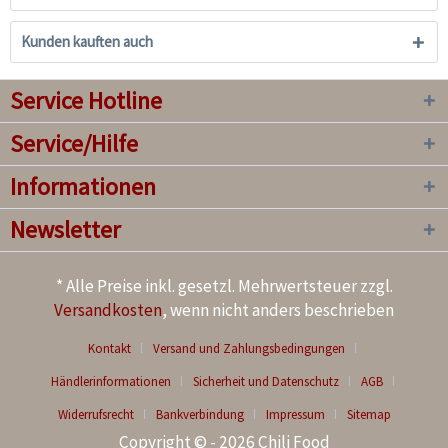
Kunden kauften auch
Service Hotline
Service/Hilfe
Informationen
Newsletter
* Alle Preise inkl. gesetzl. Mehrwertsteuer zzgl.
Versandkosten
, wenn nicht anders beschrieben
Kontakt
Versand und Zahlungsbedingungen
Händlerinformationen
Sicherheit und Datenschutz
AGB
Widerrufsrecht
Bankverbindung
Impressum
Sitemap
Copyright © - 2026 Chili Food