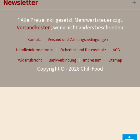
Newsletter
* Alle Preise inkl. gesetzl. Mehrwertsteuer zzgl.
Versandkosten
, wenn nicht anders beschrieben
Kontakt
Versand und Zahlungsbedingungen
Händlerinformationen
Sicherheit und Datenschutz
AGB
Widerrufsrecht
Bankverbindung
Impressum
Sitemap
Copyright © - 2026 Chili Food