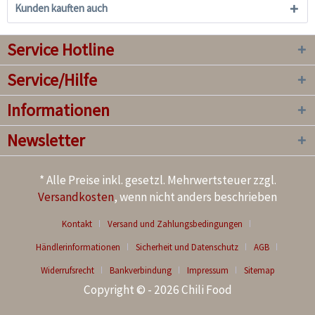
Kunden kauften auch
Service Hotline
Service/Hilfe
Informationen
Newsletter
* Alle Preise inkl. gesetzl. Mehrwertsteuer zzgl.
Versandkosten
, wenn nicht anders beschrieben
Kontakt
Versand und Zahlungsbedingungen
Händlerinformationen
Sicherheit und Datenschutz
AGB
Widerrufsrecht
Bankverbindung
Impressum
Sitemap
Copyright © - 2026 Chili Food