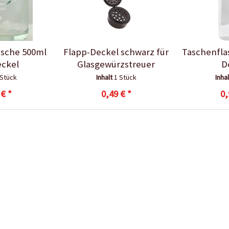
asche 500ml
Flapp-Deckel schwarz für
Taschenfla
eckel
Glasgewürzstreuer
D
 Stück
Inhalt
1 Stück
Inha
 € *
0,49 € *
0,