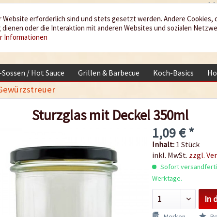
 Website erforderlich sind und stets gesetzt werden. Andere Cookies, 
dienen oder die Interaktion mit anderen Websites und sozialen Netzw
r Informationen
i-Sossen / Hot Sauce
Grillen & Barbecue
Koch-Basics
Ho
Gewürzstreuer
Sturzglas mit Deckel 350ml
1,09 € *
Inhalt:
1 Stück
inkl. MwSt.
zzgl. Ve
Sofort versandfertig
Werktage.
In 
Merken
Be