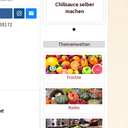
Chilisauce selber
machen
38172
Wissen
Themenwelten
Früchte
Chilisauce selber
machen
Kürbis
ff