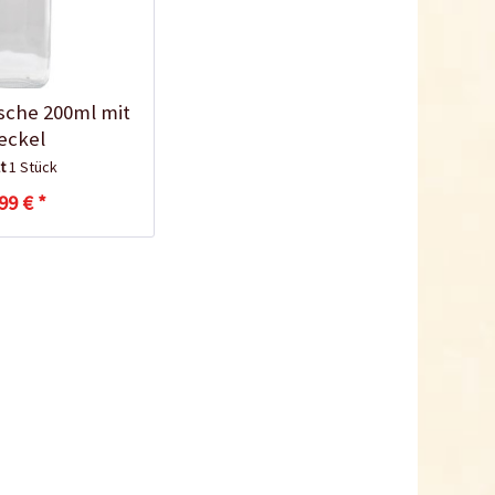
sche 200ml mit
eckel
lt
1 Stück
99 € *