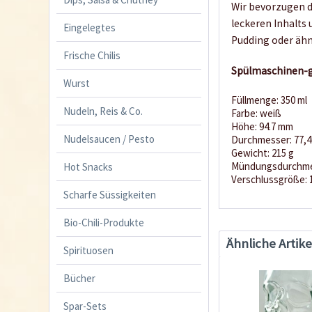
Wir bevorzugen d
leckeren Inhalts 
Eingelegtes
Pudding oder ähn
Frische Chilis
Spülmaschinen-g
Wurst
Füllmenge: 350 ml
Nudeln, Reis & Co.
Farbe: weiß
Höhe: 94.7 mm
Nudelsaucen / Pesto
Durchmesser: 77,
Gewicht: 215 g
Mündungsdurchme
Hot Snacks
Verschlussgröße:
Scharfe Süssigkeiten
Bio-Chili-Produkte
Ähnliche Artike
Spirituosen
Bücher
Spar-Sets