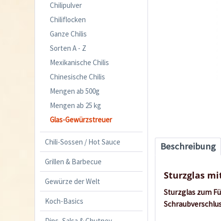
Chilipulver
Chiliflocken
Ganze Chilis
Sorten A - Z
Mexikanische Chilis
Chinesische Chilis
Mengen ab 500g
Mengen ab 25 kg
Glas-Gewürzstreuer
Chili-Sossen / Hot Sauce
Beschreibung
Grillen & Barbecue
Sturzglas mi
Gewürze der Welt
Sturzglas zum Fü
Koch-Basics
Schraubverschlus
Dips, Salsa & Chutney