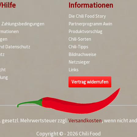
/Hilfe
Informationen
Die Chili Food Story
d Zahlungsbedingungen
Partnerprogramm Awin
rmationen
Produktvorschlag
agen
Chili-Sorten
und Datenschutz
Chili-Tipps
tz
Bildnachweise
Netzsieger
cht
Links
dung
Vertrag widerrufen
kl. gesetzl. Mehrwertsteuer zzgl.
Versandkosten
, wenn nicht an
Copyright © - 2026 Chili Food