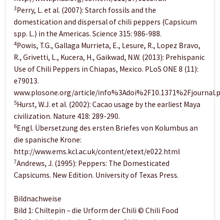
3
Perry, L. et al. (2007): Starch fossils and the
domestication and dispersal of chili peppers (Capsicum
spp. L.) in the Americas. Science 315: 986-988.
4
Powis, T.G., Gallaga Murrieta, E., Lesure, R., Lopez Bravo,
R., Grivetti, L., Kucera, H., Gaikwad, N.W. (2013): Prehispanic
Use of Chili Peppers in Chiapas, Mexico. PLoS ONE 8 (11):
e79013.
www.plosone.org/article/info%3Adoi%2F10.1371%2Fjournal.
5
Hurst, W.J. et al. (2002): Cacao usage by the earliest Maya
civilization. Nature 418: 289-290.
6
Engl. Übersetzung des ersten Briefes von Kolumbus an
die spanische Krone:
http://www.ems.kcl.ac.uk/content/etext/e022.html
7
Andrews, J. (1995): Peppers: The Domesticated
Capsicums. New Edition. University of Texas Press.
Bildnachweise
Bild 1: Chiltepin – die Urform der Chili © Chili Food