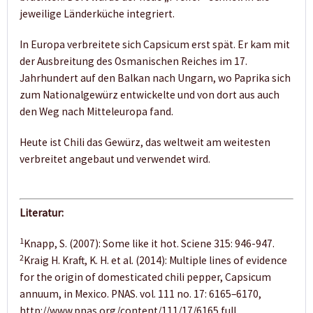
jeweilige Länderküche integriert.
In Europa verbreitete sich Capsicum erst spät. Er kam mit
der Ausbreitung des Osmanischen Reiches im 17.
Jahrhundert auf den Balkan nach Ungarn, wo Paprika sich
zum Nationalgewürz entwickelte und von dort aus auch
den Weg nach Mitteleuropa fand.
Heute ist Chili das Gewürz, das weltweit am weitesten
verbreitet angebaut und verwendet wird.
Literatur:
1
Knapp, S. (2007): Some like it hot. Sciene 315: 946-947.
2
Kraig H. Kraft, K. H. et al. (2014): Multiple lines of evidence
for the origin of domesticated chili pepper, Capsicum
annuum, in Mexico. PNAS. vol. 111 no. 17: 6165–6170,
http://www.pnas.org/content/111/17/6165.full