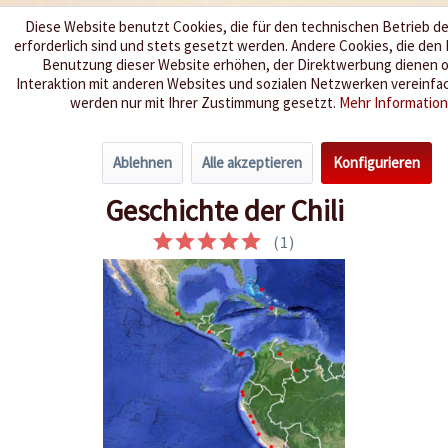
Diese Website benutzt Cookies, die für den technischen Betrieb d
erforderlich sind und stets gesetzt werden. Andere Cookies, die den
Wir würzen Ihr Leben
Benutzung dieser Website erhöhen, der Direktwerbung dienen o
Interaktion mit anderen Websites und sozialen Netzwerken vereinfac
werden nur mit Ihrer Zustimmung gesetzt.
Mehr Informatio
Menü
Ablehnen
Alle akzeptieren
Konfigurieren
Übersicht
Chili - Allgemeines & Wissenswertes
Geschichte der Chili
(
1
)