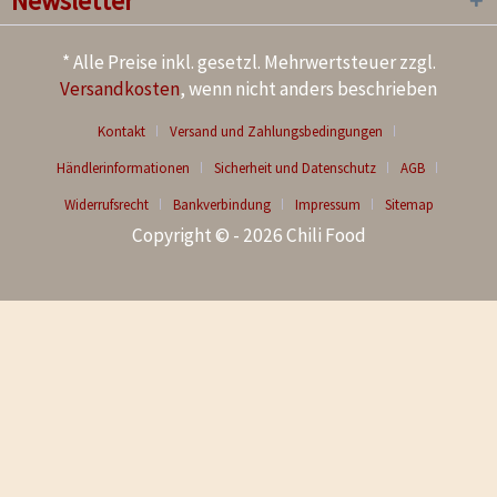
Newsletter
* Alle Preise inkl. gesetzl. Mehrwertsteuer zzgl.
Versandkosten
, wenn nicht anders beschrieben
Kontakt
Versand und Zahlungsbedingungen
Händlerinformationen
Sicherheit und Datenschutz
AGB
Widerrufsrecht
Bankverbindung
Impressum
Sitemap
Copyright © - 2026 Chili Food