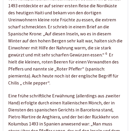
1493 entdeckte er auf seiner ersten Reise die Nordküste
des heutigen Haiti und bekam von den dortigen
Ureinwohnern kleine rote Früchte zu essen, die extrem
scharf schmeckten. Er schrieb in einem Brief an die
Spanische Krone: „Auf diesen Inseln, wo es in diesem
Winter auf den hohen Bergen sehr kalt war, halten sich die
Einwohner mit Hilfe der Nahrung warm, die sie stark
6
gewürzt und mit sehr scharfen Gewürzen essen.“
Er
hielt die kleinen, roten Beeren für einen Verwandten des
Pfeffers und nannte sie „Roter Pfeffer“ (spanisch:
piemienta). Auch heute noch ist der englische Begriff für
Chilis „ chile pepper“.
Eine frühe schriftliche Erwähnung (allerdings aus zweiter
Hand) erfolgte durch einen Italienischen Mönch, der in
Diensten des spanischen Gerichts in Barcelona stand,
Pietro Martire de Anghiera, und der bei der Rückkehr von
Kolumbus 1493 in Spanien anwesend war: „Man muss
etwas über den Pfeffer sagen, der auf den Inseln und dem