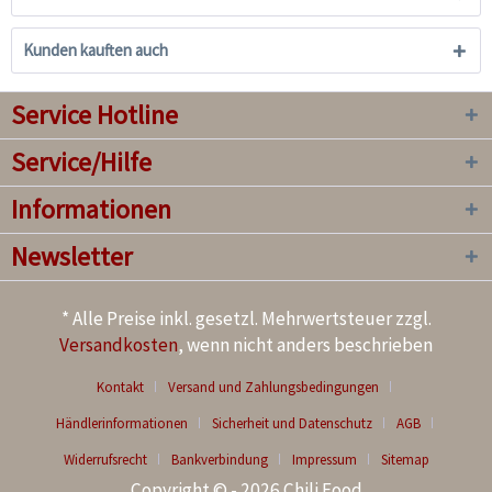
Kunden kauften auch
Service Hotline
Service/Hilfe
Informationen
Newsletter
* Alle Preise inkl. gesetzl. Mehrwertsteuer zzgl.
Versandkosten
, wenn nicht anders beschrieben
Kontakt
Versand und Zahlungsbedingungen
Händlerinformationen
Sicherheit und Datenschutz
AGB
Widerrufsrecht
Bankverbindung
Impressum
Sitemap
Copyright © - 2026 Chili Food