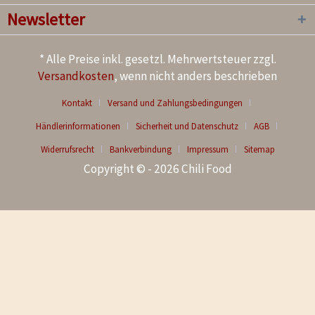
Newsletter
* Alle Preise inkl. gesetzl. Mehrwertsteuer zzgl.
Versandkosten
, wenn nicht anders beschrieben
Kontakt
Versand und Zahlungsbedingungen
Händlerinformationen
Sicherheit und Datenschutz
AGB
Widerrufsrecht
Bankverbindung
Impressum
Sitemap
Copyright © - 2026 Chili Food