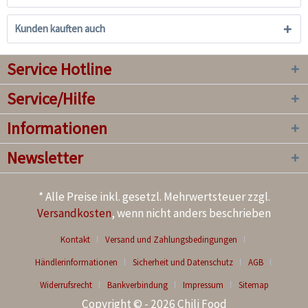
Kunden kauften auch
Service Hotline
Service/Hilfe
Informationen
Newsletter
* Alle Preise inkl. gesetzl. Mehrwertsteuer zzgl.
Versandkosten
, wenn nicht anders beschrieben
Kontakt
Versand und Zahlungsbedingungen
Händlerinformationen
Sicherheit und Datenschutz
AGB
Widerrufsrecht
Bankverbindung
Impressum
Sitemap
Copyright © - 2026 Chili Food