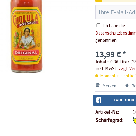
Ich habe die
Datenschutzbestim
genommen.
13,99 € *
Inhalt:
0.36 Liter (38
inkl. MwSt.
zzgl. Ve
Momentan nicht lie
Merken
Be
FACEBOOK
Artikel-Nr.:
1
Schärfegrad: