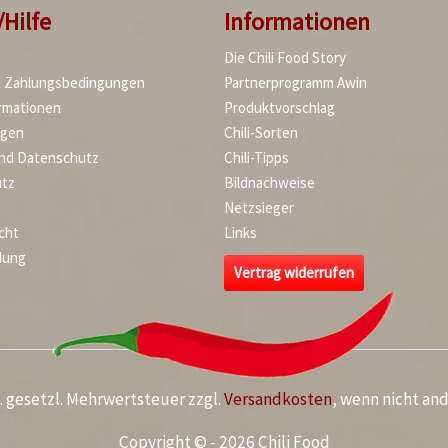
/Hilfe
Informationen
Die Chili Food Story
d Zahlungsbedingungen
Partnerprogramm Awin
rmationen
Produktvorschlag
agen
Chili-Sorten
und Datenschutz
Chili-Tipps
tz
Bildnachweise
Netzsieger
cht
Links
dung
Vertrag widerrufen
kl. gesetzl. Mehrwertsteuer zzgl.
Versandkosten
, wenn nicht an
Copyright © - 2026 Chili Food