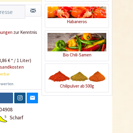
Habaneros
mungen
zur Kenntnis
Bio Chili-Samen
,86 € * / 1 Liter)
rsandkosten
ferbar
werten
Chilipulver ab 500g
04908
5
Scharf