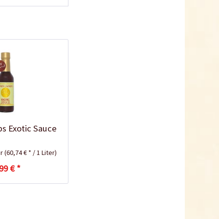
ps Exotic Sauce
er
(60,74 € * / 1 Liter)
99 € *