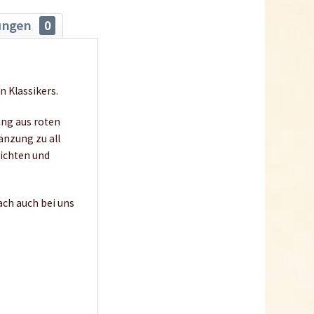
ungen
0
n Klassikers.
ung aus roten
änzung zu all
richten und
fach auch bei uns