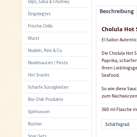
Dips, Salsa & Chutney
Beschreibung
Eingelegtes
Frische Chilis
Cholula Hot 
Wurst
El Sabor Autentic
Nudeln, Reis & Co.
Die Cholula Hot 
Paprika, scharfe
Nudelsaucen / Pesto
Ihren Lieblingsg
Hot Snacks
Seafood.
Scharfe Süssigkeiten
So wie diese Sauc
zum Nachwürzen 
Bio-Chili-Produkte
360 ml Flasche m
Spirituosen
Bücher
Schärfegrad:
Spar-Sets