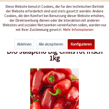
Diese Website benutzt Cookies, die für den technischen Betrieb
der Website erforderlich sind und stets gesetzt werden. Andere
Wir würzen Ihr Leben
Cookies, die den Komfort bei Benutzung dieser Website erhöhen,
der Direktwerbung dienen oder die Interaktion mit anderen
Websites und sozialen Netzwerken vereinfachen sollen, werden nur
Menü
mit Ihrer Zustimmung gesetzt.
Mehr Informationen
Übersicht
Frische Chilis
Ablehnen
Alle akzeptieren
Konfigurieren
BIO Jalapeno Big Chilis rot frisch
1kg