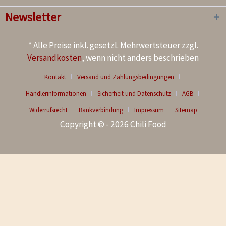
Newsletter
* Alle Preise inkl. gesetzl. Mehrwertsteuer zzgl.
Versandkosten
, wenn nicht anders beschrieben
Kontakt
Versand und Zahlungsbedingungen
Händlerinformationen
Sicherheit und Datenschutz
AGB
Widerrufsrecht
Bankverbindung
Impressum
Sitemap
Copyright © - 2026 Chili Food