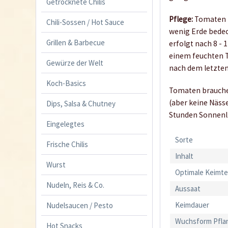
Getrocknete Chilis
Pflege:
Tomaten k
Chili-Sossen / Hot Sauce
wenig Erde bedec
Grillen & Barbecue
erfolgt nach 8 -
einem feuchten T
Gewürze der Welt
nach dem letzten
Koch-Basics
Tomaten brauchen
(aber keine Näss
Dips, Salsa & Chutney
Stunden Sonnenli
Eingelegtes
Sorte
Frische Chilis
Inhalt
Wurst
Optimale Keimt
Nudeln, Reis & Co.
Aussaat
Keimdauer
Nudelsaucen / Pesto
Wuchsform Pfla
Hot Snacks