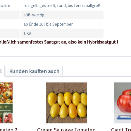
rüchte
rot-gelb gestreift, rund, bis tennisballgroß
süß-würzig
ab Ende Juli bis September
USA
hließlich samenfestes Saatgut an, also kein Hybridsaatgut !
l
Kunden kauften auch
maten 2
Cream Sausage Tomaten
Giant T