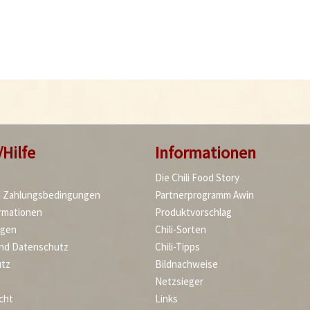
/Hilfe
Informationen
Die Chili Food Story
d Zahlungsbedingungen
Partnerprogramm Awin
rmationen
Produktvorschlag
agen
Chili-Sorten
und Datenschutz
Chili-Tipps
tz
Bildnachweise
Netzsieger
cht
Links