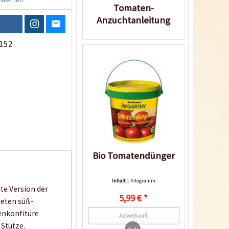
Tomaten-
Anzuchtanleitung
152
Bio Tomatendünger
Inhalt
1 Kilogramm
ote Version der
5,99 € *
neten süß-
tenkonfitüre
Ausverkauft
 Stütze.