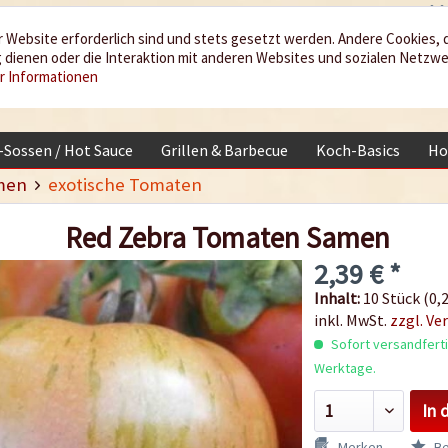
 Website erforderlich sind und stets gesetzt werden. Andere Cookies, 
dienen oder die Interaktion mit anderen Websites und sozialen Netzw
r Informationen
i-Sossen / Hot Sauce
Grillen & Barbecue
Koch-Basics
Ho
men
exotische Tomaten
Red Zebra Tomaten Samen
2,39 € *
Inhalt:
10 Stück (0,2
inkl. MwSt.
zzgl. Ve
Sofort versandfertig
Werktage.
In 
Merken
Be