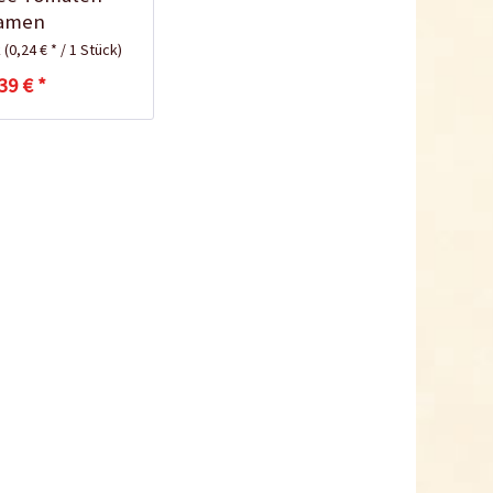
amen
k
(0,24 € * / 1 Stück)
Tomaten-
39 € *
Anzuchtanleitung
Bio Tomatendünger
Inhalt
1 Kilogramm
5,99 € *