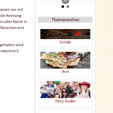
Samen nur mit
 die Keimung
Themenwelten
en über Nacht in
flänzchen erst
Scovilla
 gehalten wird
indestens 6
Tomato Buddy
Inhalt
1 Stück
Brot
19,99 € *
Jetzt bestellen
Party-Knaller