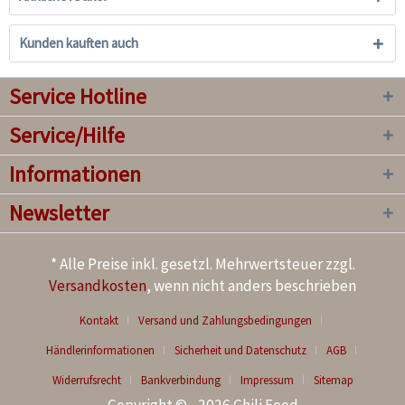
Kunden kauften auch
Service Hotline
Service/Hilfe
Informationen
Newsletter
* Alle Preise inkl. gesetzl. Mehrwertsteuer zzgl.
Versandkosten
, wenn nicht anders beschrieben
Kontakt
Versand und Zahlungsbedingungen
Händlerinformationen
Sicherheit und Datenschutz
AGB
Widerrufsrecht
Bankverbindung
Impressum
Sitemap
Copyright © - 2026 Chili Food