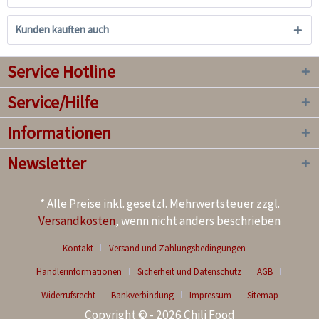
Kunden kauften auch
Service Hotline
Service/Hilfe
Informationen
Newsletter
* Alle Preise inkl. gesetzl. Mehrwertsteuer zzgl.
Versandkosten
, wenn nicht anders beschrieben
Kontakt
Versand und Zahlungsbedingungen
Händlerinformationen
Sicherheit und Datenschutz
AGB
Widerrufsrecht
Bankverbindung
Impressum
Sitemap
Copyright © - 2026 Chili Food