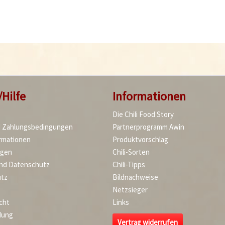
/Hilfe
Informationen
Die Chili Food Story
d Zahlungsbedingungen
Partnerprogramm Awin
rmationen
Produktvorschlag
agen
Chili-Sorten
und Datenschutz
Chili-Tipps
tz
Bildnachweise
Netzsieger
cht
Links
dung
Vertrag widerrufen