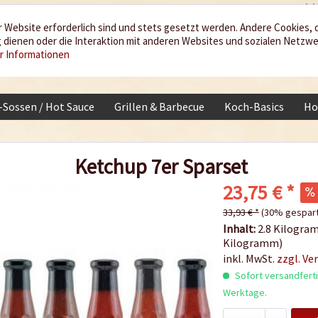
 Website erforderlich sind und stets gesetzt werden. Andere Cookies, 
dienen oder die Interaktion mit anderen Websites und sozialen Netzw
r Informationen
i-Sossen / Hot Sauce
Grillen & Barbecue
Koch-Basics
Ho
Ketchup 7er Sparset
23,75 € *
33,93 € *
(30% gespart
Inhalt:
2.8 Kilogram
Kilogramm)
inkl. MwSt.
zzgl. Ve
Sofort versandfertig
Werktage.