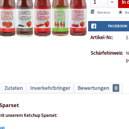
In 
Merken
Be
FACEBOOK
Artikel-Nr.:
1
Schärfehinweis:
N
g
Zutaten
Inverkehrbringer
Bewertungen
0
Sparset
mit unserem Ketchup Sparset:
hup