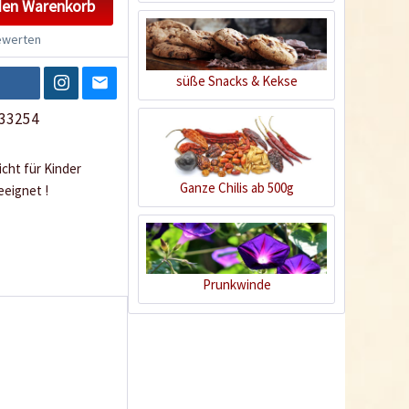
den
Warenkorb
werten
süße Snacks & Kekse
33254
icht für Kinder
Ganze Chilis ab 500g
eeignet !
Prunkwinde