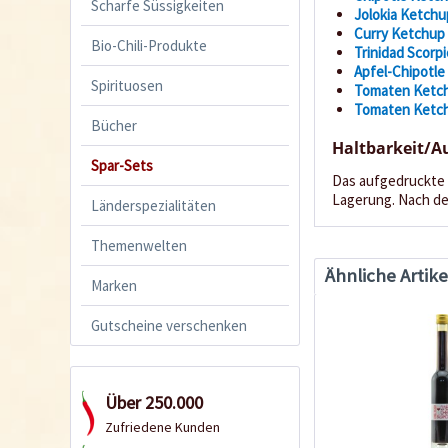
Scharfe Süssigkeiten
Jolokia Ketchu
Curry Ketchup
Bio-Chili-Produkte
Trinidad Scorp
Apfel-Chipotle
Spirituosen
Tomaten Ketc
Tomaten Ketch
Bücher
Haltbarkeit/
Spar-Sets
Das aufgedruckte 
Lagerung. Nach de
Länderspezialitäten
Themenwelten
Ähnliche Artike
Marken
Gutscheine verschenken
Über 250.000
Zufriedene Kunden