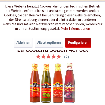
Diese Website benutzt Cookies, die für den technischen Betrieb
der Website erforderlich sind und stets gesetzt werden. Andere
Wir würzen Ihr Leben
Cookies, die den Komfort bei Benutzung dieser Website erhöhen,
der Direktwerbung dienen oder die Interaktion mit anderen
Websites und sozialen Netzwerken vereinfachen sollen, werden nur
Menü
mit Ihrer Zustimmung gesetzt.
Mehr Informationen
Übersicht
Spar-Sets
Ablehnen
Alle akzeptieren
Konfigurieren
La Costena Soßen 4er Set
(
2
)