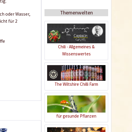
tig.
Rezept
Themenwelten
lch oder Wasser,
icht für 2
ffe
Chili - Allgemeines &
Wissenswertes
Okra-Curry mit
Kokosmilch - Bhindi
Sabzi
The Wiltshire Chilli Farm
5
für gesunde Pflanzen