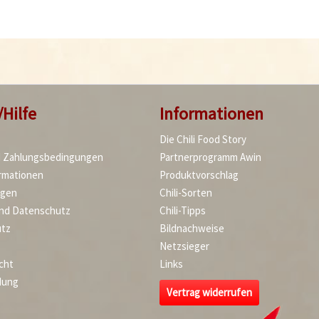
/Hilfe
Informationen
Die Chili Food Story
d Zahlungsbedingungen
Partnerprogramm Awin
rmationen
Produktvorschlag
agen
Chili-Sorten
und Datenschutz
Chili-Tipps
tz
Bildnachweise
Netzsieger
cht
Links
dung
Vertrag widerrufen