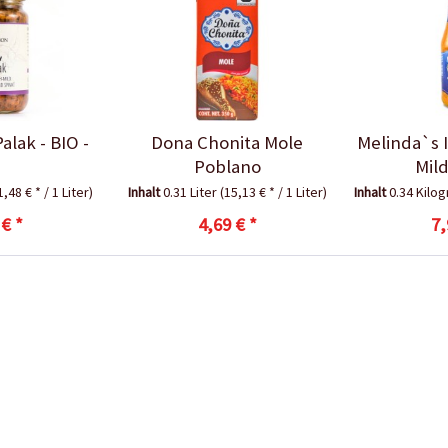
alak - BIO -
Dona Chonita Mole
Melinda`s 
Poblano
Mil
1,48 € * / 1 Liter)
Inhalt
0.31 Liter
(15,13 € * / 1 Liter)
Inhalt
0.34 Kil
 € *
4,69 € *
7,