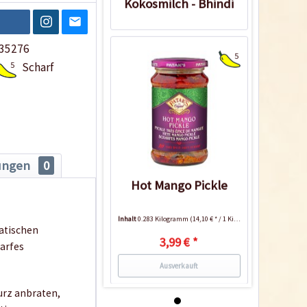
Kokosmilch - Bhindi
Sabzi
35276
5
5
Scharf
ungen
0
Hot Mango Pickle
Inhalt
0.283 Kilogramm
(14,10 € * / 1 Kilogramm)
matischen
3,99 € *
arfes
Ausverkauft
urz anbraten,