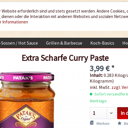
 Website erforderlich sind und stets gesetzt werden. Andere Cookies, 
dienen oder die Interaktion mit anderen Websites und sozialen Netzw
r Informationen
i-Sossen / Hot Sauce
Grillen & Barbecue
Koch-Basics
Ho
Extra Scharfe Curry Paste
3,99 € *
Inhalt:
0.283 Kilogr
Kilogramm)
inkl. MwSt.
zzgl. Ve
Sofort versandfertig
Werktage.
In 
Merken
Be