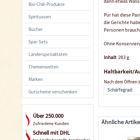
dann etwas Wasser
Bio-Chili-Produkte
Pur hat diese Pas
Spirituosen
die Gerichte habe
Bücher
Personen braucht
Spar-Sets
Ohne Konservieru
Länderspezialitäten
Inhalt
: 283 g
Themenwelten
Haltbarkeit/
Marken
Nach dem Öffnen i
Schärfegrad:
Gutscheine verschenken
Über 250.000
Ähnliche Artike
Zufriedene Kunden
Schnell mit DHL