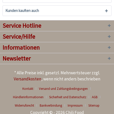
Kunden kauften auch
Service Hotline
Service/Hilfe
Informationen
Newsletter
* Alle Preise inkl. gesetzl. Mehrwertsteuer zzgl.
Versandkosten
, wenn nicht anders beschrieben
Kontakt
Versand und Zahlungsbedingungen
Händlerinformationen
Sicherheit und Datenschutz
AGB
Widerrufsrecht
Bankverbindung
Impressum
Sitemap
Copyright © - 2026 Chili Food