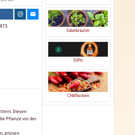
473
Salatkräuter
DIPit
Chiliflocken
ättern. Diesen
ie Pflanze vor der
en, grünen