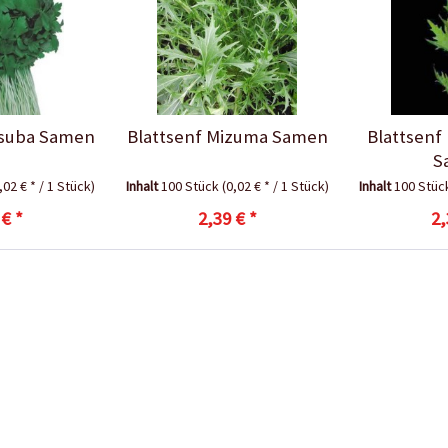
tsuba Samen
Blattsenf Mizuma Samen
Blattsenf
S
,02 € * / 1 Stück)
Inhalt
100 Stück
(0,02 € * / 1 Stück)
Inhalt
100 Stü
 € *
2,39 € *
2,