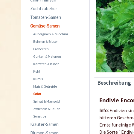
Zuchtzubehör
Tomaten-Samen
Gemüse-Samen
Auberginen & Zucchini
Bohnen & Erbsen
Erdbeeren
Gurken & Melonen
Karotten & Rüben
Kohl
Kürbis
Beschreibung
Mais & Getreide
Salat
Endivie Enco
Spinat & Mangold
Zwiebeln & Lauch
Info:
Endivien sin
Sonstige
bitteren Geschma
Kräuter-Samen
Ernte für einige
Die Sorte `Endiv
Blumen-Samen