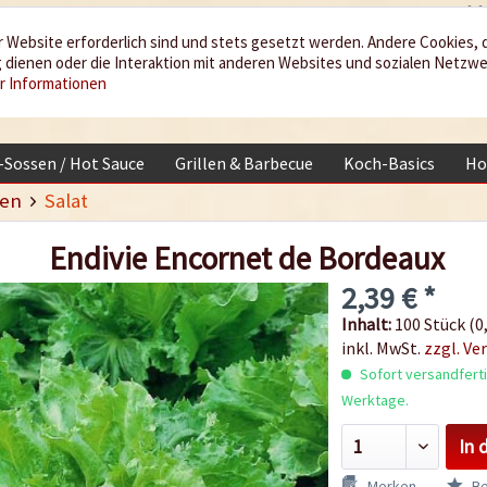
 Website erforderlich sind und stets gesetzt werden. Andere Cookies, 
dienen oder die Interaktion mit anderen Websites und sozialen Netzw
r Informationen
i-Sossen / Hot Sauce
Grillen & Barbecue
Koch-Basics
Ho
en
Salat
Endivie Encornet de Bordeaux
2,39 € *
Inhalt:
100 Stück (0,
inkl. MwSt.
zzgl. Ve
Sofort versandfertig
Werktage.
In 
Merken
Be