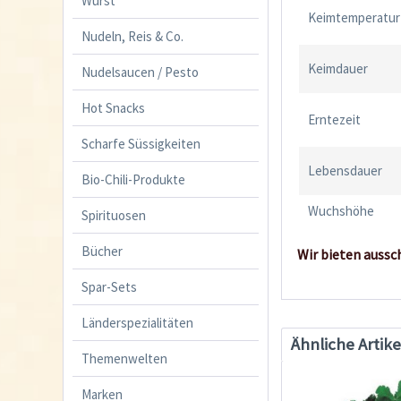
Wurst
Keimtemperatur
Nudeln, Reis & Co.
Keimdauer
Nudelsaucen / Pesto
Hot Snacks
Erntezeit
Scharfe Süssigkeiten
Lebensdauer
Bio-Chili-Produkte
Wuchshöhe
Spirituosen
Bücher
Wir bieten aussc
Spar-Sets
Länderspezialitäten
Ähnliche Artike
Themenwelten
Marken