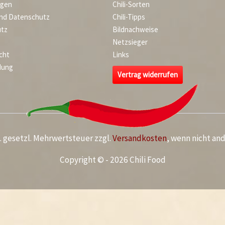
agen
Chili-Sorten
und Datenschutz
Chili-Tipps
tz
Bildnachweise
Netzsieger
cht
Links
dung
Vertrag widerrufen
kl. gesetzl. Mehrwertsteuer zzgl.
Versandkosten
, wenn nicht an
Copyright © - 2026 Chili Food