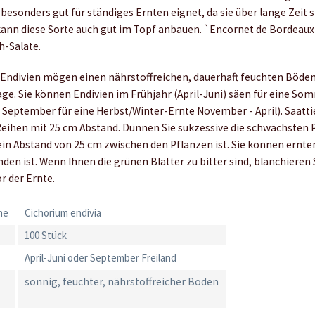
h besonders gut für ständiges Ernten eignet, da sie über lange Zeit 
kann diese Sorte auch gut im Topf anbauen. `Encornet de Bordeaux`
ch-Salate.
: Endivien mögen einen nährstoffreichen, dauerhaft feuchten Böden
age. Sie können Endivien im Frühjahr (April-Juni) säen für eine So
 September für eine Herbst/Winter-Ernte November - April). Saattie
Reihen mit 25 cm Abstand. Dünnen Sie sukzessive die schwächsten P
ein Abstand von 25 cm zwischen den Pflanzen ist. Sie können ernte
den ist. Wenn Ihnen die grünen Blätter zu bitter sind, blanchieren 
r der Ernte.
me
Cichorium endivia
100 Stück
April-Juni oder September Freiland
sonnig, feuchter, nährstoffreicher Boden