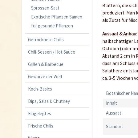
Blättern, die sic
Sprossen-Saat
produziert. Man 
Exotische Pflanzen Samen
als Zutat für Mis
für gesunde Pflanzen
Aussaat & Anbau
Getrocknete Chilis
halbschattiger L
Oktober) oder im
Chili-Sossen / Hot Sauce
Abstand 2 cm in 
dass am Schluss 
Grillen & Barbecue
Salatherz entstan
Gewürze der Welt
ca. 3-5 Wochen vo
Koch-Basics
Botanischer Na
Dips, Salsa & Chutney
Inhalt
Aussaat
Eingelegtes
Frische Chilis
Standort