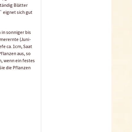
ständig Blätter
 eignet sich gut
 in sonniger bis
mmerernte (Juni-
fe ca. 1cm, Saat
flanzen aus, so
n, wenn ein festes
Sie die Pflanzen