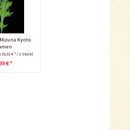
 Mizuna Kyoto
amen
ck
(0,02 € * / 1 Stück)
39 € *