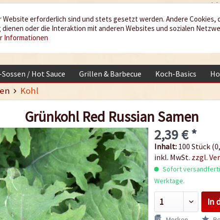
 Website erforderlich sind und stets gesetzt werden. Andere Cookies, 
dienen oder die Interaktion mit anderen Websites und sozialen Netzw
r Informationen
i-Sossen / Hot Sauce
Grillen & Barbecue
Koch-Basics
Ho
en
Kohl
Grünkohl Red Russian Samen
2,39 € *
Inhalt:
100 Stück (0,
inkl. MwSt.
zzgl. Ve
Sofort versandfertig
Werktage.
In 
Merken
Be