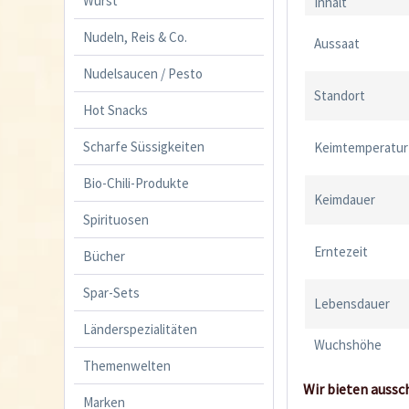
Wurst
Inhalt
Nudeln, Reis & Co.
Aussaat
Nudelsaucen / Pesto
Standort
Hot Snacks
Scharfe Süssigkeiten
Keimtemperatur
Bio-Chili-Produkte
Keimdauer
Spirituosen
Erntezeit
Bücher
Spar-Sets
Lebensdauer
Länderspezialitäten
Wuchshöhe
Themenwelten
Wir bieten aussc
Marken