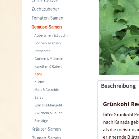
Zuchtzubehör
Tomaten-Samen
Gemüse-Samen
Auberginen & Zucchini
Bohnen & Erbsen
Erdbeeren
Gurken & Melonen
Karotten & Rüben
Kohl
Kürbis
Beschreibung
Mais & Getreide
Salat
Grünkohl Re
Spinat & Mangold
Zwiebeln & Lauch
Info:
Grünkohl Re
Sonstige
nach Kanada gebr
Kräuter-Samen
als die meisten a
erinnernde Blätte
Blumen-Samen