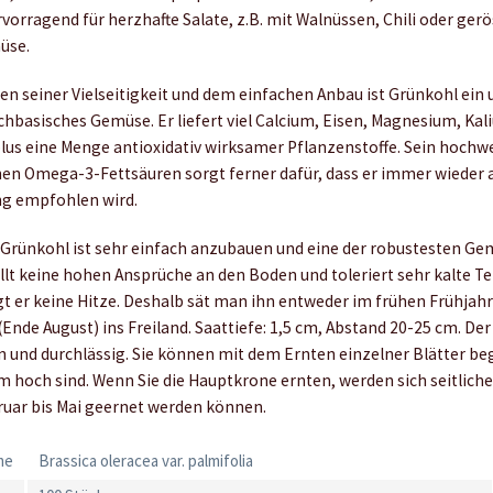
rvorragend für herzhafte Salate, z.B. mit Walnüssen, Chili oder ge
üse.
ben seiner Vielseitigkeit und dem einfachen Anbau ist Grünkohl ein 
hbasisches Gemüse. Er liefert viel Calcium, Eisen, Magnesium, Kali
plus eine Menge antioxidativ wirksamer Pflanzenstoffe. Sein hochw
nen Omega-3-Fettsäuren sorgt ferner dafür, dass er immer wieder a
ng empfohlen wird.
: Grünkohl ist sehr einfach anzubauen und eine der robustesten G
ellt keine hohen Ansprüche an den Boden und toleriert sehr kalte 
ägt er keine Hitze. Deshalb sät man ihn entweder im frühen Frühjah
nde August) ins Freiland. Saattiefe: 1,5 cm, Abstand 20-25 cm. Der
in und durchlässig. Sie können mit dem Ernten einzelner Blätter b
m hoch sind. Wenn Sie die Hauptkrone ernten, werden sich seitliche
ruar bis Mai geernet werden können.
me
Brassica oleracea var. palmifolia