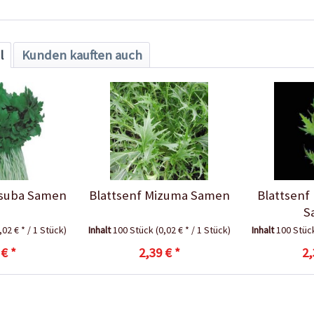
l
Kunden kauften auch
tsuba Samen
Blattsenf Mizuma Samen
Blattsenf
S
,02 € * / 1 Stück)
Inhalt
100 Stück
(0,02 € * / 1 Stück)
Inhalt
100 Stü
 € *
2,39 € *
2,