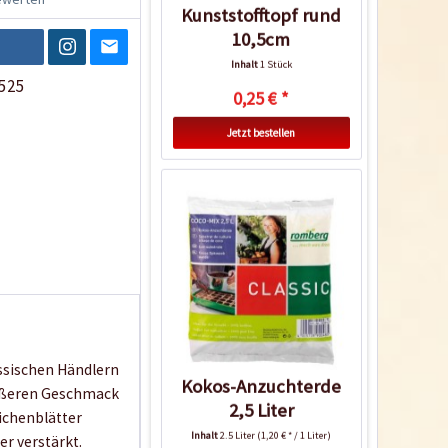
Kunststofftopf rund
10,5cm
Inhalt
1 Stück
525
0,25 € *
Jetzt bestellen
ssischen Händlern
Kokos-Anzuchterde
süßeren Geschmack
2,5 Liter
Eichenblätter
Inhalt
2.5 Liter
(1,20 € * / 1 Liter)
er verstärkt.