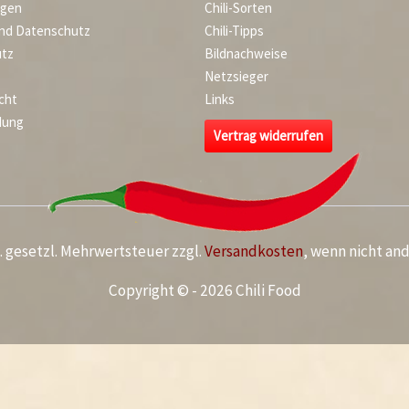
agen
Chili-Sorten
und Datenschutz
Chili-Tipps
tz
Bildnachweise
Netzsieger
cht
Links
dung
Vertrag widerrufen
kl. gesetzl. Mehrwertsteuer zzgl.
Versandkosten
, wenn nicht an
Copyright © - 2026 Chili Food