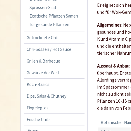
Er eignet sich he
Sprossen-Saat
und für Wok-Gem
Exotische Pflanzen Samen
für gesunde Pflanzen
Allgemeines
: Ne
gesundes und hoc
Getrocknete Chilis
K und Vitamin C 
und die enthalte
Chili-Sossen / Hot Sauce
tierischer Nahru
Grillen & Barbecue
Aussaat & Anbau
Gewürze der Welt
überhaupt. Er st
Allerdings vertr
Koch-Basics
im Spätsommer (E
nicht zu dicht se
Dips, Salsa & Chutney
Pflanzen 10-15 c
Eingelegtes
die dann von Feb
Frische Chilis
Botanischer Na