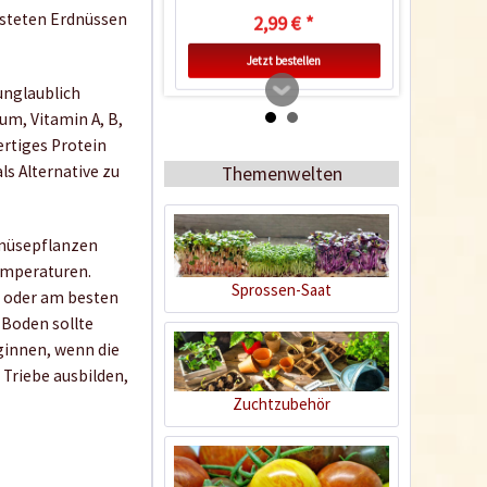
rösteten Erdnüssen
2,99 € *
Jetzt bestellen
unglaublich
um, Vitamin A, B,
ertiges Protein
ls Alternative zu
Themenwelten
emüsepflanzen
Temperaturen.
Sprossen-Saat
r oder am besten
 Boden sollte
Zimmer-Gewächshaus
eginnen, wenn die
 Triebe ausbilden,
Inhalt
1 Stück
Zuchtzubehör
9,99 € *
Jetzt bestellen