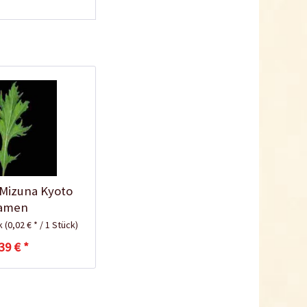
Kokos-Anzuchterde
2,5 Liter
Inhalt
2.5 Liter
(1,20 € * / 1 Liter)
2,99 € *
Jetzt bestellen
 Mizuna Kyoto
amen
ck
(0,02 € * / 1 Stück)
39 € *