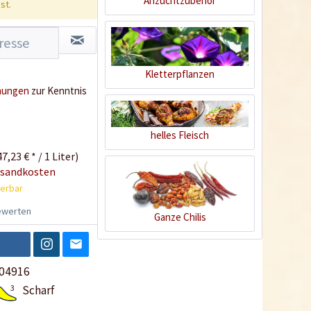
Anzuchtzubehör
st.
Kletterpflanzen
mungen
zur Kenntnis
helles Fleisch
7,23 € * / 1 Liter)
rsandkosten
ferbar
werten
Ganze Chilis
04916
3
Scharf