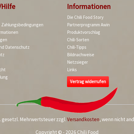
/Hilfe
Informationen
Die Chili Food Story
d Zahlungsbedingungen
Partnerprogramm Awin
rmationen
Produktvorschlag
agen
Chili-Sorten
und Datenschutz
Chili-Tipps
tz
Bildnachweise
Netzsieger
cht
Links
dung
Vertrag widerrufen
kl. gesetzl. Mehrwertsteuer zzgl.
Versandkosten
, wenn nicht an
Copyright © - 2026 Chili Food