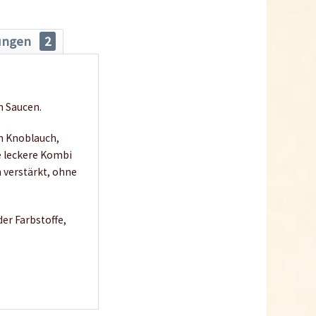
ungen
2
n Saucen.
em Knoblauch,
e leckere Kombi
 verstärkt, ohne
er Farbstoffe,