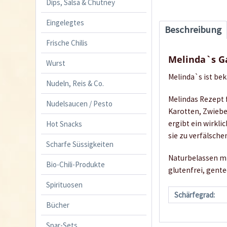
Dips, Salsa & Chutney
Eingelegtes
Beschreibung
Frische Chilis
Melinda`s G
Wurst
Melinda`s ist be
Nudeln, Reis & Co.
Melindas Rezept 
Nudelsaucen / Pesto
Karotten, Zwiebe
ergibt ein wirkl
Hot Snacks
sie zu verfälsche
Scharfe Süssigkeiten
Naturbelassen mi
Bio-Chili-Produkte
glutenfrei, gente
Spirituosen
Schärfegrad:
Bücher
Spar-Sets