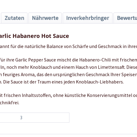
Zutaten
Nährwerte
Inverkehrbringer
Bewert
arlic Habanero Hot Sauce
kannt für die natürliche Balance von Schärfe und Geschmack in ihre
für ihre Garlic Pepper Sauce mischt die Habanero-Chili mit frisch
ln, noch mehr Knoblauch und einem Hauch von Limettensaft. Dies
ich feuriges Aroma, das den ursprünglichen Geschmack Ihrer Speisen
n. Die Sauce ist der Traum eines jeden Knoblauch-Liebhabers.
t frischen Inhaltsstoffen, ohne künstliche Konservierungsmittel od
chnikfrei.
3