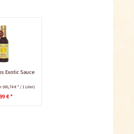
ps Exotic Sauce
er
(60,74 € * / 1 Liter)
99 € *