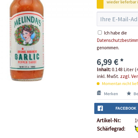
wieder lieferbar i
Ich habe die
Datenschutzbestim
genommen.
6,99 € *
Inhalt:
0.148 Liter (4
inkl. MwSt.
zzgl. Ve
Momentan nicht lie
Merken
Be
FACEBOOK
Artikel-Nr.:
1
Schärfegrad: