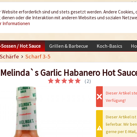
 Website erforderlich sind und stets gesetzt werden. Andere Cookies, 
dienen oder die Interaktion mit anderen Websites und sozialen Netzw
r Informationen
i-Sossen / Hot Sauce
Grillen & Barbecue
Koch-Basics
Ho
Schärfe
Scharf 3-5
Melinda`s Garlic Habanero Hot Sauc
(
2
)
Dieser Artikel st
Verfügung!
Dieser Artikel ist
lieferbar. Wir be
gerne per E-Mail,