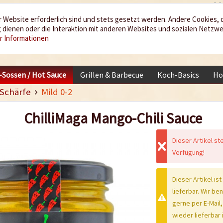
 Website erforderlich sind und stets gesetzt werden. Andere Cookies, 
dienen oder die Interaktion mit anderen Websites und sozialen Netzw
r Informationen
i-Sossen / Hot Sauce
Grillen & Barbecue
Koch-Basics
Ho
Schärfe
Mild 0-2
ChilliMaga Mango-Chili Sauce
Dieser Artikel st
Verfügung!
Dieser Artikel ist
lieferbar. Wir be
gerne per E-Mail,
wieder lieferbar i