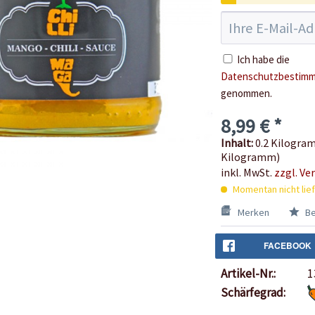
Ich habe die
Datenschutzbestim
genommen.
8,99 € *
Inhalt:
0.2 Kilogram
Kilogramm)
inkl. MwSt.
zzgl. Ve
Momentan nicht lie
Merken
Be
FACEBOOK
Artikel-Nr.:
1
Schärfegrad: