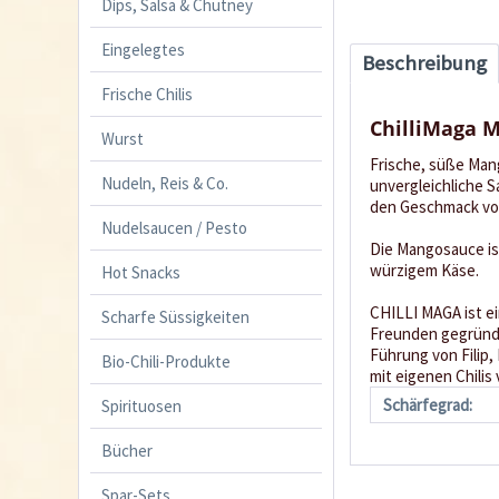
Dips, Salsa & Chutney
Eingelegtes
Beschreibung
Frische Chilis
ChilliMaga M
Wurst
Frische, süße Mang
Nudeln, Reis & Co.
unvergleichliche 
den Geschmack von
Nudelsaucen / Pesto
Die Mangosauce ist
würzigem Käse.
Hot Snacks
CHILLI MAGA ist ei
Scharfe Süssigkeiten
Freunden gegründe
Führung von Filip
Bio-Chili-Produkte
mit eigenen Chilis
Schärfegrad:
Spirituosen
Bücher
Spar-Sets