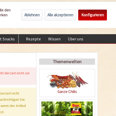
Händler und Gastrobereich
Service/Hilfe
Deutsch
die den
Ablehnen
Alle akzeptieren
Konfigurieren
erken
0,00 € *
Mein Konto
+49 (0) 6322-989482 | Mo. - Fr. 9h - 14h
t Snacks
Rezepte
Wissen
Über uns
Themenwelten
eht derzeit nicht zur
Ganze Chilis
 zurzeit nicht
nachrichtigen Sie
 wenn der Artikel
st.