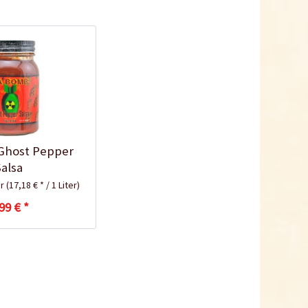
Ghost Pepper
Salsa
er
(17,18 € * / 1 Liter)
99 € *