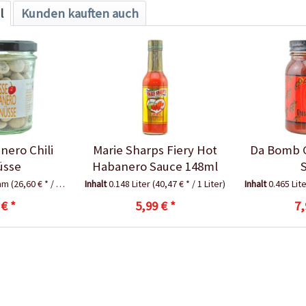
l
Kunden kauften auch
nero Chili
Marie Sharps Fiery Hot
Da Bomb 
üsse
Habanero Sauce 148ml
amm
(26,60 € * / 1 Kilogramm)
Inhalt
0.148 Liter
(40,47 € * / 1 Liter)
Inhalt
0.465 Lit
 € *
5,99 € *
7,