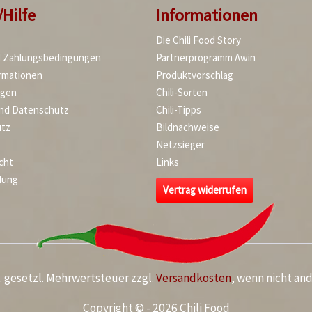
/Hilfe
Informationen
Die Chili Food Story
d Zahlungsbedingungen
Partnerprogramm Awin
rmationen
Produktvorschlag
agen
Chili-Sorten
und Datenschutz
Chili-Tipps
tz
Bildnachweise
Netzsieger
cht
Links
dung
Vertrag widerrufen
kl. gesetzl. Mehrwertsteuer zzgl.
Versandkosten
, wenn nicht an
Copyright © - 2026 Chili Food