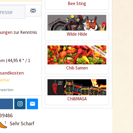
Bee Sting
mungen
zur Kenntnis
Wilde Hilde
m (44,95 € * / 1
Chili-Samen
rsandkosten
ferbar
werten
ChilliMAGA
39486
7
Sehr Scharf