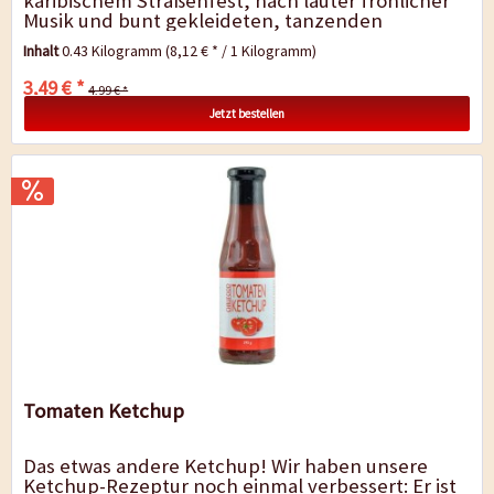
karibischem Straßenfest, nach lauter fröhlicher
Musik und bunt gekleideten, tanzenden
Menschen. In der Luft liegen...
Inhalt
0.43 Kilogramm
(8,12 € * / 1 Kilogramm)
3,49 € *
4,99 € *
Jetzt bestellen
Tomaten Ketchup
Das etwas andere Ketchup! Wir haben unsere
Ketchup-Rezeptur noch einmal verbessert: Er ist