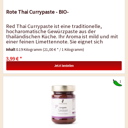
Rote Thai Currypaste - BIO-
Red Thai Currypaste ist eine traditionelle,
hocharomatische Gewürzpaste aus der
thailändischen Küche. Ihr Aroma ist mild und mit
einer feinen Limettennote. Sie eignet sich
besonders gut für schnelle, klassische, rote...
Inhalt
0.19 Kilogramm
(21,00 € * / 1 Kilogramm)
3,99 € *
Jetzt bestellen
1