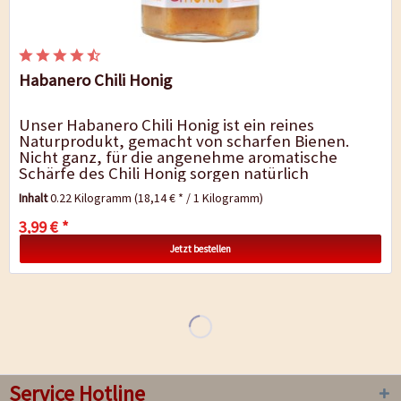
Habanero Chili Honig
Unser Habanero Chili Honig ist ein reines
Naturprodukt, gemacht von scharfen Bienen.
Nicht ganz, für die angenehme aromatische
Schärfe des Chili Honig sorgen natürlich
Habanero Chilis. Wer sich nicht vorstellen...
Inhalt
0.22 Kilogramm
(18,14 € * / 1 Kilogramm)
3,99 € *
Jetzt bestellen
Service Hotline