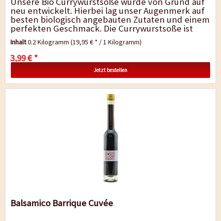
Unsere Bio Currywurstsoße wurde von Grund auf
neu entwickelt. Hierbei lag unser Augenmerk auf
besten biologisch angebauten Zutaten und einem
perfekten Geschmack. Die Currywurstsoße ist
sehr aromatisch und kräftig im...
Inhalt
0.2 Kilogramm
(19,95 € * / 1 Kilogramm)
3,99 € *
Jetzt bestellen
Balsamico Barrique Cuvée