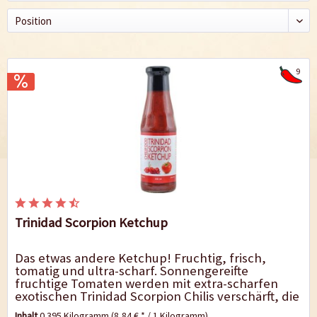
9
Trinidad Scorpion Ketchup
Das etwas andere Ketchup! Fruchtig, frisch,
tomatig und ultra-scharf. Sonnengereifte
fruchtige Tomaten werden mit extra-scharfen
exotischen Trinidad Scorpion Chilis verschärft, die
selbst die Bhut Jolokias noch in den...
Inhalt
0.395 Kilogramm
(8,84 € * / 1 Kilogramm)