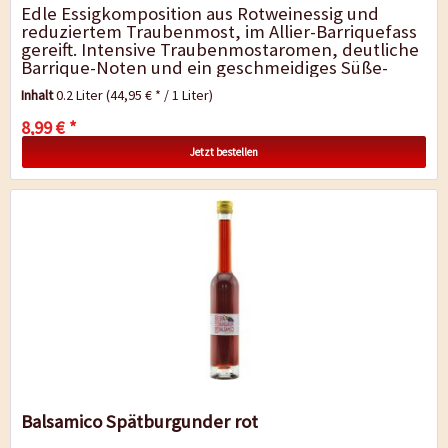
Edle Essigkomposition aus Rotweinessig und
reduziertem Traubenmost, im Allier-Barriquefass
gereift. Intensive Traubenmostaromen, deutliche
Barrique-Noten und ein geschmeidiges Süße-
Säure-Spiel charakterisieren diesen...
Inhalt
0.2 Liter
(44,95 € * / 1 Liter)
8,99 € *
Jetzt bestellen
Balsamico Spätburgunder rot