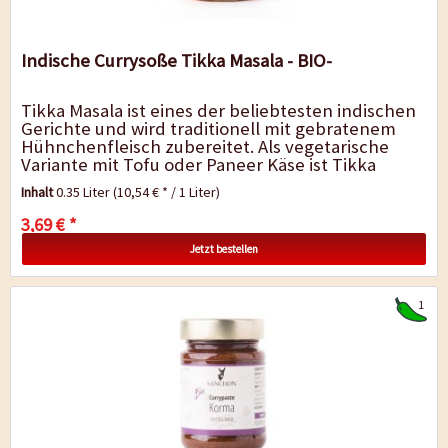
Indische Currysoße Tikka Masala - BIO-
Tikka Masala ist eines der beliebtesten indischen
Gerichte und wird traditionell mit gebratenem
Hühnchenfleisch zubereitet. Als vegetarische
Variante mit Tofu oder Paneer Käse ist Tikka
Masala ein idealer Begleiter zu Reis,...
Inhalt
0.35 Liter
(10,54 € * / 1 Liter)
3,69 € *
Jetzt bestellen
1