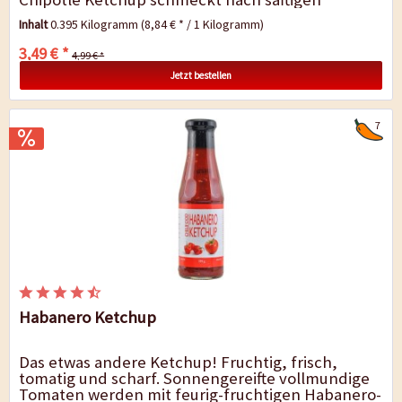
Tomaten, feurigen Habaneros und...
Inhalt
0.395 Kilogramm
(8,84 € * / 1 Kilogramm)
3,49 € *
4,99 € *
Jetzt bestellen
7
Habanero Ketchup
Das etwas andere Ketchup! Fruchtig, frisch,
tomatig und scharf. Sonnengereifte vollmundige
Tomaten werden mit feurig-fruchtigen Habanero-