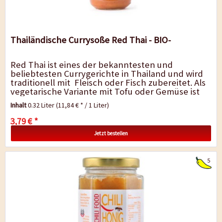
Thailändische Currysoße Red Thai - BIO-
Red Thai ist eines der bekanntesten und
beliebtesten Currygerichte in Thailand und wird
traditionell mit Fleisch oder Fisch zubereitet. Als
vegetarische Variante mit Tofu oder Gemüse ist
Red Thai ein idealer Begleiter zu...
Inhalt
0.32 Liter
(11,84 € * / 1 Liter)
3,79 € *
Jetzt bestellen
5