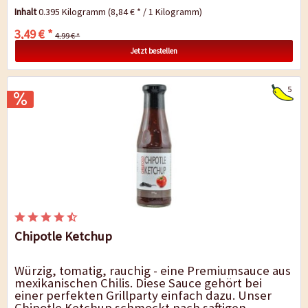
im Handel schmecken uns nicht. Das...
Inhalt
0.395 Kilogramm
(8,84 € * / 1 Kilogramm)
3,49 € *
4,99 € *
Jetzt bestellen
5
Chipotle Ketchup
Würzig, tomatig, rauchig - eine Premiumsauce aus
mexikanischen Chilis. Diese Sauce gehört bei
einer perfekten Grillparty einfach dazu. Unser
Chipotle Ketchup schmeckt nach saftigen