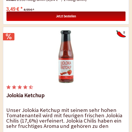
3,49 € *
4,99 € *
Jetzt bestellen
8
Jolokia Ketchup
Unser Jolokia Ketchup mit seinem sehr hohen
Tomatenanteil wird mit feurigen frischen Jolokia
Chilis (17,6%) verfeinert. Jolokia Chilis haben ein
sehr fruchtiges Aroma und gehören zu den
schärfsten Chilis der Welt. Dieses...