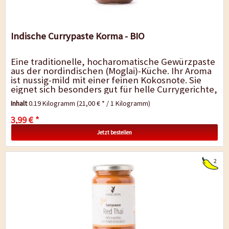
Indische Currypaste Korma - BIO
Eine traditionelle, hocharomatische Gewürzpaste
aus der nordindischen (Moglai)-Küche. Ihr Aroma
ist nussig-mild mit einer feinen Kokosnote. Sie
eignet sich besonders gut für helle Currygerichte,
wie zum Beispiel...
Inhalt
0.19 Kilogramm
(21,00 € * / 1 Kilogramm)
3,99 € *
Jetzt bestellen
2