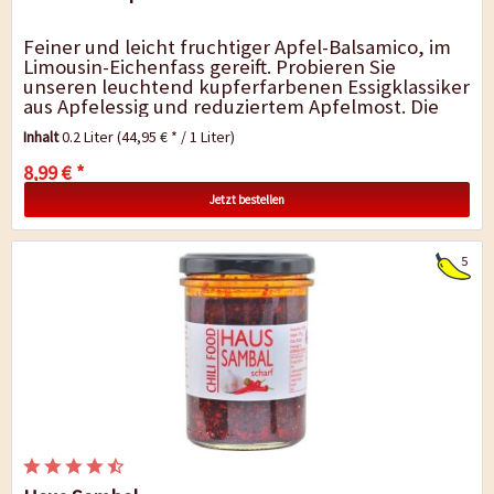
Feiner und leicht fruchtiger Apfel-Balsamico, im
Limousin-Eichenfass gereift. Probieren Sie
unseren leuchtend kupferfarbenen Essigklassiker
aus Apfelessig und reduziertem Apfelmost. Die
moderaten, aber dennoch präsenten...
Inhalt
0.2 Liter
(44,95 € * / 1 Liter)
8,99 € *
Jetzt bestellen
5