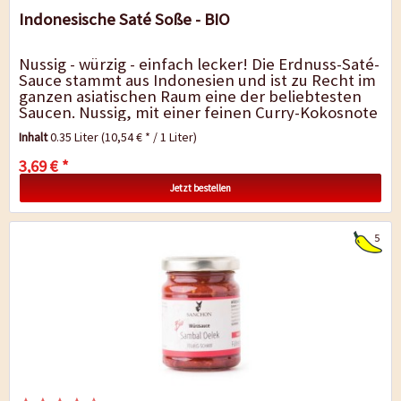
Indonesische Saté Soße - BIO
Nussig - würzig - einfach lecker! Die Erdnuss-Saté-
Sauce stammt aus Indonesien und ist zu Recht im
ganzen asiatischen Raum eine der beliebtesten
Saucen. Nussig, mit einer feinen Curry-Kokosnote
und schön würzig....
Inhalt
0.35 Liter
(10,54 € * / 1 Liter)
3,69 € *
Jetzt bestellen
5