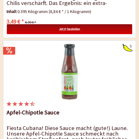
Chilis verschärft. Das Ergebnis: ein extra-
fruchtiger und feurig-scharfer...
Inhalt
0.395 Kilogramm
(8,84 € * / 1 Kilogramm)
3,49 € *
4,99 € *
Jetzt bestellen
5
Apfel-Chipotle Sauce
Fiesta Cubana! Diese Sauce macht (gute!) Laune.
Unsere Apfel-Chipotle Sauce schmeckt nach