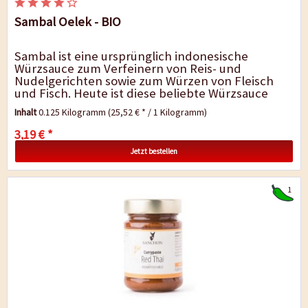
Sambal Oelek - BIO
Sambal ist eine ursprünglich indonesische
Würzsauce zum Verfeinern von Reis- und
Nudelgerichten sowie zum Würzen von Fleisch
und Fisch. Heute ist diese beliebte Würzsauce
auch häufig in der indischen und in...
Inhalt
0.125 Kilogramm
(25,52 € * / 1 Kilogramm)
3,19 € *
Jetzt bestellen
1