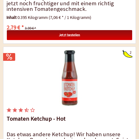
jetzt noch fruchtiger und mit einem richtig
intensiven Tomatengeschmack.
Sonnenverwöhnte vollmundige Tomaten und
Inhalt
0.395 Kilogramm
(7,06 € * / 1 Kilogramm)
genau die richtige...
2,79 € *
3,99 € *
Jetzt bestellen
2
Tomaten Ketchup - Hot
Das etwas andere Ketchup! Wir haben unsere