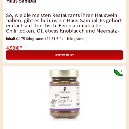
Haus Sambal
So, wie die meisten Restaurants ihren Hauswein
haben, gibt es bei uns ein Haus-Sambal. Es gehört
einfach auf den Tisch. Feine aromatische
Chiliflocken, Öl, etwas Knoblauch und Meersalz -
der Alleskönner in Punkto...
Inhalt
0.175 Kilogramm
(28,51 € * / 1 Kilogramm)
4,99 € *
Jetzt bestellen
1