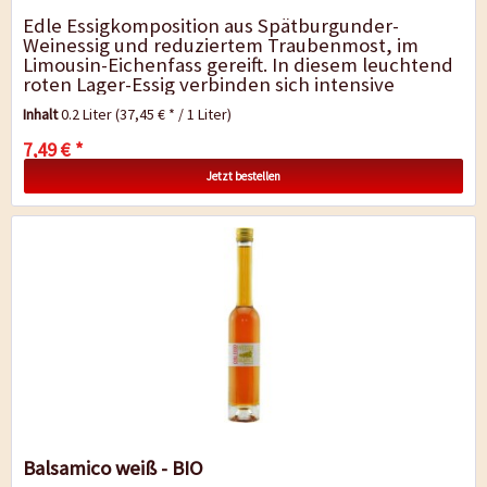
Edle Essigkomposition aus Spätburgunder-
Weinessig und reduziertem Traubenmost, im
Limousin-Eichenfass gereift. In diesem leuchtend
roten Lager-Essig verbinden sich intensive
Traubenmostaromen, deutliche Barriquenoten
Inhalt
0.2 Liter
(37,45 € * / 1 Liter)
und eine...
7,49 € *
Jetzt bestellen
Balsamico weiß - BIO