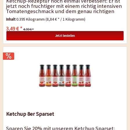
Ketchup-Rezeptur noch einmal verbessert: Er ist
jetzt noch fruchtiger mit einem richtig intensiven
Tomatengeschmack und dem genau richtigen
Habanero-Kick. Sonnenverwöhnte vollmundige...
Inhalt
0.395 Kilogramm
(8,84 € * / 1 Kilogramm)
3,49 € *
4,99 € *
Jetzt bestellen
Ketchup 8er Sparset
Sparen Sie 20% mit unserem Ketchup Sparset: