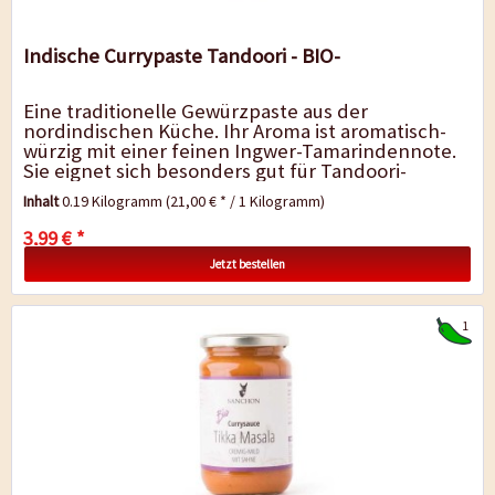
Indische Currypaste Tandoori - BIO-
Eine traditionelle Gewürzpaste aus der
nordindischen Küche. Ihr Aroma ist aromatisch-
würzig mit einer feinen Ingwer-Tamarindennote.
Sie eignet sich besonders gut für Tandoori-
Rezepte (ein klassisch indisches...
Inhalt
0.19 Kilogramm
(21,00 € * / 1 Kilogramm)
3,99 € *
Jetzt bestellen
1