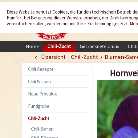
Wir würzen
Diese Website benutzt Cookies, die für den technischen Betrieb der
Komfort bei Benutzung dieser Website erhöhen, der Direktwerbung 
Ihr Leben
vereinfachen sollen, werden nur mit Ihrer Zustimmung gesetzt.
Meh
Home
Chili-Zucht
Getrocknete Chilis
Chil
Übersicht
Chili-Zucht
Blumen-Sam
Chili Rezepte
Hornve
Chili Wissen
Neue Produkte
Fundgrube
Chili-Zucht
Chili-Samen
Chili-Pflanzen