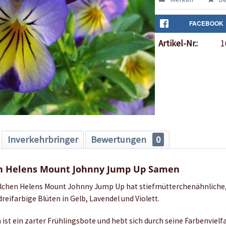
FACEBOOK
Artikel-Nr.:
1
Inverkehrbringer
Bewertungen
0
n Helens Mount Johnny Jump Up Samen
lchen Helens Mount Johnny Jump Up hat stiefmütterchenähnliche, 
dreifarbige Blüten in Gelb, Lavendel und Violett.
ist ein zarter Frühlingsbote und hebt sich durch seine Farbenvielfa