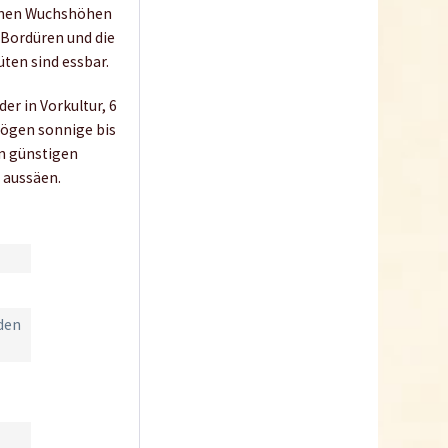
eichen Wuchshöhen
 Bordüren und die
üten sind essbar.
der in Vorkultur, 6
mögen sonnige bis
An günstigen
 aussäen.
oden