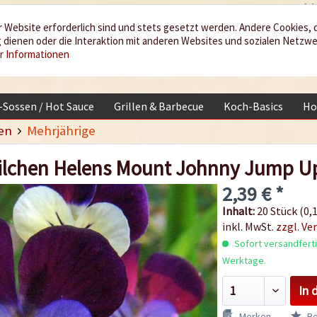
 Website erforderlich sind und stets gesetzt werden. Andere Cookies, 
dienen oder die Interaktion mit anderen Websites und sozialen Netzw
r Informationen
i-Sossen / Hot Sauce
Grillen & Barbecue
Koch-Basics
Ho
en
Mehrjährige
ilchen Helens Mount Johnny Jump 
2,39 € *
Inhalt:
20 Stück (0,1
inkl. MwSt.
zzgl. Ve
Sofort versandfertig
Werktage.
In 
Merken
Be