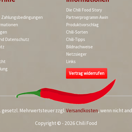
Die Chili Food Story
d Zahlungsbedingungen
Partnerprogramm Awin
rmationen
Produktvorschlag
agen
Chili-Sorten
und Datenschutz
Chili-Tipps
tz
Bildnachweise
Netzsieger
cht
Links
dung
Vertrag widerrufen
kl. gesetzl. Mehrwertsteuer zzgl.
Versandkosten
, wenn nicht an
Copyright © - 2026 Chili Food