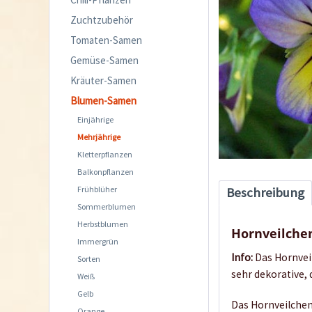
Zuchtzubehör
Tomaten-Samen
Gemüse-Samen
Kräuter-Samen
Blumen-Samen
Einjährige
Mehrjährige
Kletterpflanzen
Balkonpflanzen
Frühblüher
Beschreibung
Sommerblumen
Herbstblumen
Hornveilche
Immergrün
Info:
Das Hornvei
Sorten
sehr dekorative, 
Weiß
Gelb
Das Hornveilchen 
Orange