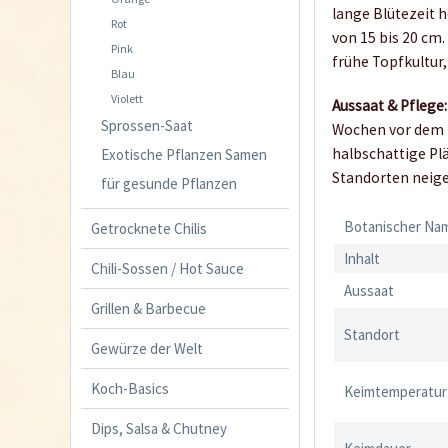
lange Blütezeit h
Rot
von 15 bis 20 cm
Pink
frühe Topfkultur,
Blau
Violett
Aussaat & Pflege:
Sprossen-Saat
Wochen vor dem l
halbschattige Pl
Exotische Pflanzen Samen
Standorten neige
für gesunde Pflanzen
Botanischer Na
Getrocknete Chilis
Inhalt
Chili-Sossen / Hot Sauce
Aussaat
Grillen & Barbecue
Standort
Gewürze der Welt
Koch-Basics
Keimtemperatur
Dips, Salsa & Chutney