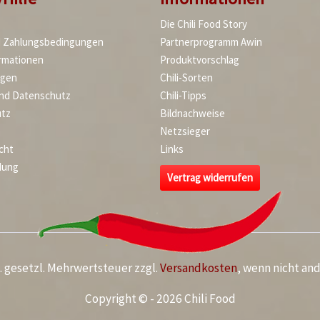
Die Chili Food Story
d Zahlungsbedingungen
Partnerprogramm Awin
rmationen
Produktvorschlag
agen
Chili-Sorten
und Datenschutz
Chili-Tipps
tz
Bildnachweise
Netzsieger
cht
Links
dung
Vertrag widerrufen
kl. gesetzl. Mehrwertsteuer zzgl.
Versandkosten
, wenn nicht an
Copyright © - 2026 Chili Food