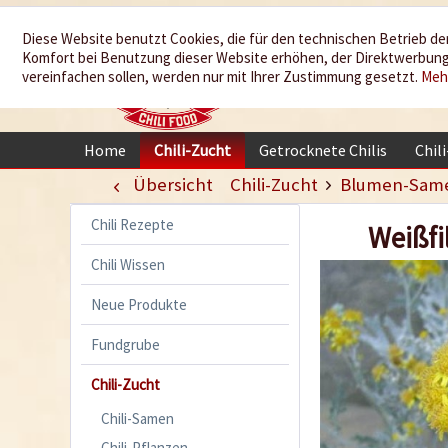
Wir würzen
Diese Website benutzt Cookies, die für den technischen Betrieb der
Komfort bei Benutzung dieser Website erhöhen, der Direktwerbung 
Ihr Leben
vereinfachen sollen, werden nur mit Ihrer Zustimmung gesetzt.
Meh
Home
Chili-Zucht
Getrocknete Chilis
Chil
Übersicht
Chili-Zucht
Blumen-Sam
Chili Rezepte
Weißfi
Chili Wissen
Neue Produkte
Fundgrube
Chili-Zucht
Chili-Samen
Chili-Pflanzen