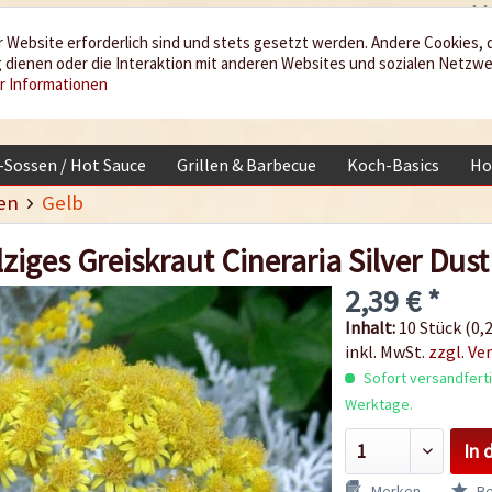
 Website erforderlich sind und stets gesetzt werden. Andere Cookies, 
dienen oder die Interaktion mit anderen Websites und sozialen Netzw
r Informationen
i-Sossen / Hot Sauce
Grillen & Barbecue
Koch-Basics
Ho
en
Gelb
lziges Greiskraut Cineraria Silver Du
2,39 € *
Inhalt:
10 Stück (0,2
inkl. MwSt.
zzgl. Ve
Sofort versandfertig
Werktage.
In 
Merken
Be