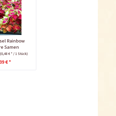
Kokos-Anzuchterde
sel Rainbow
2,5 Liter
re Samen
k
(0,48 € * / 1 Stück)
Inhalt
2.5 Liter
(1,20 € * / 1 Liter)
2,99 € *
39 € *
Jetzt bestellen