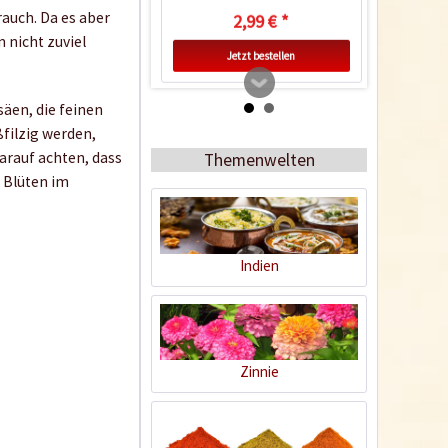
auch. Da es aber
2,99 € *
n nicht zuviel
Jetzt bestellen
säen, die feinen
filzig werden,
rauf achten, dass
Themenwelten
n Blüten im
Indien
Zimmer-Gewächshaus
Inhalt
1 Stück
Zinnie
9,99 € *
Jetzt bestellen