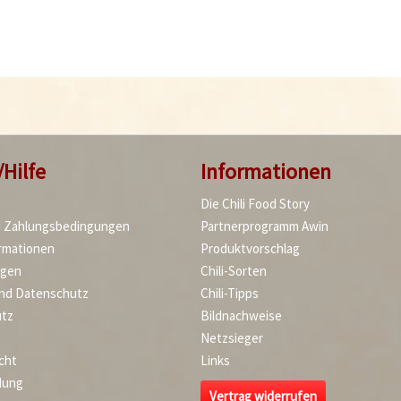
/Hilfe
Informationen
Die Chili Food Story
d Zahlungsbedingungen
Partnerprogramm Awin
rmationen
Produktvorschlag
agen
Chili-Sorten
und Datenschutz
Chili-Tipps
tz
Bildnachweise
Netzsieger
cht
Links
dung
Vertrag widerrufen