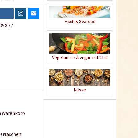
Fisch & Seafood
05877
Vegetarisch & vegan mit Chili
Nüsse
en Warenkorb
berraschen: