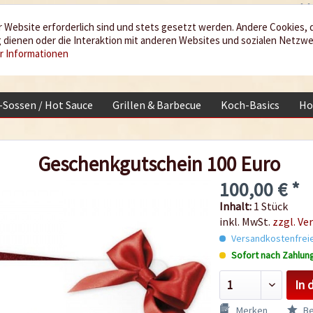
 Website erforderlich sind und stets gesetzt werden. Andere Cookies, 
dienen oder die Interaktion mit anderen Websites und sozialen Netzw
r Informationen
i-Sossen / Hot Sauce
Grillen & Barbecue
Koch-Basics
Ho
Geschenkgutschein 100 Euro
100,00 € *
Inhalt:
1 Stück
inkl. MwSt.
zzgl. Ve
Versandkostenfreie
Sofort nach Zahlun
In 
Merken
Be