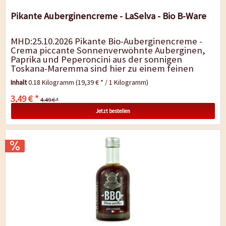
Pikante Auberginencreme - LaSelva - Bio B-Ware
MHD:25.10.2026 Pikante Bio-Auberginencreme -
Crema piccante Sonnenverwöhnte Auberginen,
Paprika und Peperoncini aus der sonnigen
Toskana-Maremma sind hier zu einem feinen
Aufstrich kombiniert. Leichte Würze und...
Inhalt
0.18 Kilogramm
(19,39 € * / 1 Kilogramm)
3,49 € *
4,49 € *
Jetzt bestellen