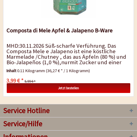
Composta di Mele Apfel & Jalapeno B-Ware
MHD:30.11.2026 Süß-scharfe Verführung. Das
Composta Mele e Jalapeno ist eine köstliche
Marmelade /Chutney , das aus Äpfeln (80 %) und
Bio-Jalapeños (1,0 %),nurmit Zucker und einer
Prise Salz...
Inhalt
0.11 Kilogramm
(36,27 € * / 1 Kilogramm)
3,99 € *
5,99 € *
Jetzt bestellen
Service Hotline
Service/Hilfe
Informationen