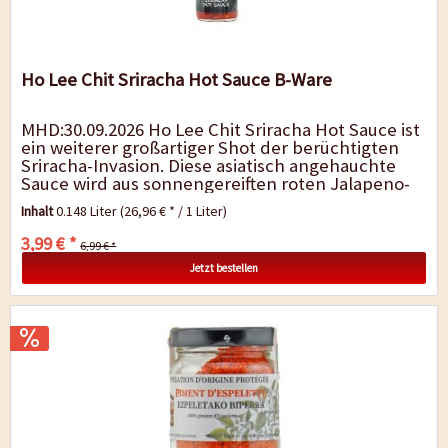
Ho Lee Chit Sriracha Hot Sauce B-Ware
MHD:30.09.2026 Ho Lee Chit Sriracha Hot Sauce ist
ein weiterer großartiger Shot der berüchtigten
Sriracha-Invasion. Diese asiatisch angehauchte
Sauce wird aus sonnengereiften roten Jalapeno-
Chilis, Essig und Knoblauch...
Inhalt
0.148 Liter
(26,96 € * / 1 Liter)
3,99 € *
6,99 € *
Jetzt bestellen