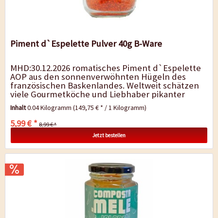
Piment d`Espelette Pulver 40g B-Ware
MHD:30.12.2026 romatisches Piment d`Espelette
AOP aus den sonnenverwöhnten Hügeln des
französischen Baskenlandes. Weltweit schätzen
viele Gourmetköche und Liebhaber pikanter
Gerichte diese Variante der...
Inhalt
0.04 Kilogramm
(149,75 € * / 1 Kilogramm)
5,99 € *
8,99 € *
Jetzt bestellen