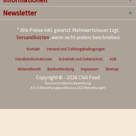
Newsletter
* Alle Preise inkl. gesetzl. Mehrwertsteuer zzgl.
Versandkosten
, wenn nicht anders beschrieben
Kontakt
Versand und Zahlungsbedingungen
Händlerinformationen
Sicherheit und Datenschutz
AGB
Widerrufsrecht
Bankverbindung
Impressum
Sitemap
Copyright © - 2026 Chili Food
Durchschnittliche Bewertung:
4.9
/
5
Bewertungspunkte aus
1322
Bewertungen