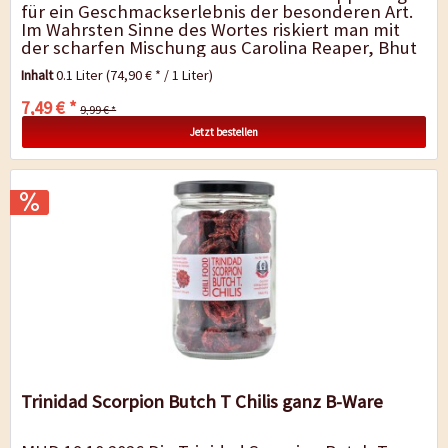
für ein Geschmackserlebnis der besonderen Art.
Im Wahrsten Sinne des Wortes riskiert man mit
der scharfen Mischung aus Carolina Reaper, Bhut
Jolokia und Trinidad Scorpion...
Inhalt
0.1 Liter
(74,90 € * / 1 Liter)
7,49 € *
9,99 € *
Jetzt bestellen
Trinidad Scorpion Butch T Chilis ganz B-Ware