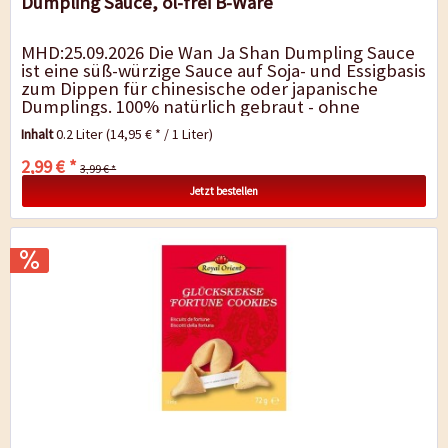
Dumpling Sauce, öl-frei B-Ware
MHD:25.09.2026 Die Wan Ja Shan Dumpling Sauce
ist eine süß-würzige Sauce auf Soja- und Essigbasis
zum Dippen für chinesische oder japanische
Dumplings. 100% natürlich gebraut - ohne
Gentechnik -...
Inhalt
0.2 Liter
(14,95 € * / 1 Liter)
2,99 € *
3,99 € *
Jetzt bestellen