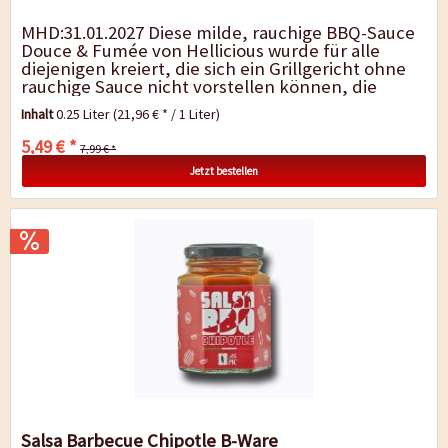
MHD:31.01.2027 Diese milde, rauchige BBQ-Sauce
Douce & Fumée von Hellicious wurde für alle
diejenigen kreiert, die sich ein Grillgericht ohne
rauchige Sauce nicht vorstellen können, die
Charakter auf ihrem...
Inhalt
0.25 Liter
(21,96 € * / 1 Liter)
5,49 € *
7,99 € *
Jetzt bestellen
Salsa Barbecue Chipotle B-Ware