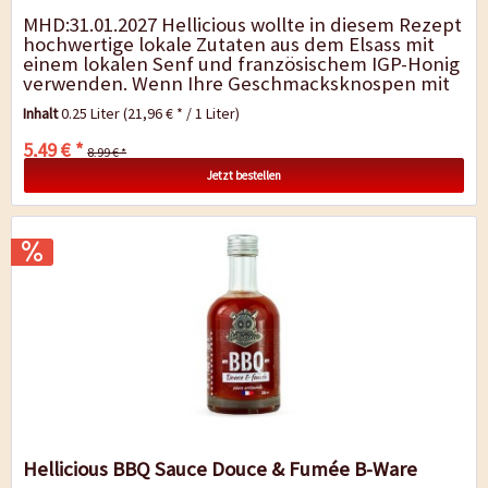
MHD:31.01.2027 Hellicious wollte in diesem Rezept
hochwertige lokale Zutaten aus dem Elsass mit
einem lokalen Senf und französischem IGP-Honig
verwenden. Wenn Ihre Geschmacksknospen mit
dieser Sauce in Berührung...
Inhalt
0.25 Liter
(21,96 € * / 1 Liter)
5,49 € *
8,99 € *
Jetzt bestellen
Hellicious BBQ Sauce Douce & Fumée B-Ware