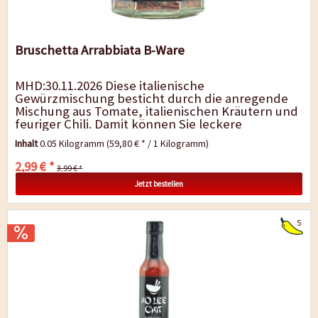
Bruschetta Arrabbiata B-Ware
MHD:30.11.2026 Diese italienische
Gewürzmischung besticht durch die anregende
Mischung aus Tomate, italienischen Kräutern und
feuriger Chili. Damit können Sie leckere
Vorspeisen, wie das traditionelle italienische...
Inhalt
0.05 Kilogramm
(59,80 € * / 1 Kilogramm)
2,99 € *
3,99 € *
Jetzt bestellen
5