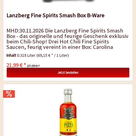
Lanzberg Fine Spirits Smash Box B-Ware
MHD:30.11.2026 Die Lanzberg Fine Spirits Smash
Box - das originelle und feurige Geschenk exklusiv
beim Chili-Shop! Drei Hot Chili Fine Spirits
Saucen, feurig vereint in einer Box: Carolina
Reaper Whiskey, Yellow Habanero Rum...
Inhalt
0.318 Liter
(69,15 € * / 1 Liter)
21,99 € *
27,99 € *
Jetzt bestellen