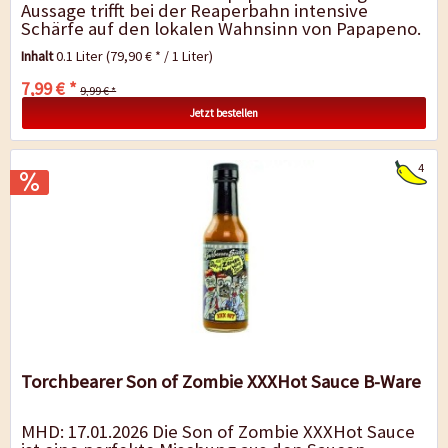
Aussage trifft bei der Reaperbahn intensive
Schärfe auf den lokalen Wahnsinn von Papapeno.
Intensiv, scharf, lecker -...
Inhalt
0.1 Liter
(79,90 € * / 1 Liter)
7,99 € *
9,99 € *
Jetzt bestellen
4
Torchbearer Son of Zombie XXXHot Sauce B-Ware
MHD: 17.01.2026 Die Son of Zombie XXXHot Sauce