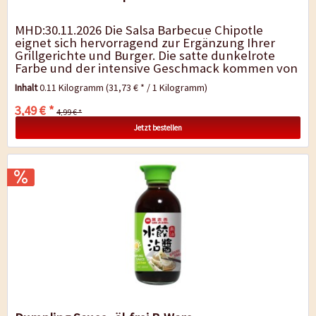
MHD:30.11.2026 Die Salsa Barbecue Chipotle
eignet sich hervorragend zur Ergänzung Ihrer
Grillgerichte und Burger. Die satte dunkelrote
Farbe und der intensive Geschmack kommen von
den verwendeten Chipotle Chilis, die in der...
Inhalt
0.11 Kilogramm
(31,73 € * / 1 Kilogramm)
3,49 € *
4,99 € *
Jetzt bestellen