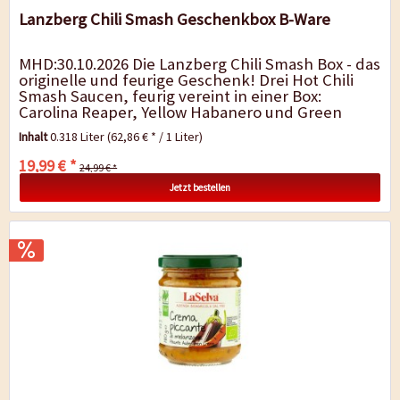
Lanzberg Chili Smash Geschenkbox B-Ware
MHD:30.10.2026 Die Lanzberg Chili Smash Box - das
originelle und feurige Geschenk! Drei Hot Chili
Smash Saucen, feurig vereint in einer Box:
Carolina Reaper, Yellow Habanero und Green
Habanero. Diese wunderschöne und...
Inhalt
0.318 Liter
(62,86 € * / 1 Liter)
19,99 € *
24,99 € *
Jetzt bestellen