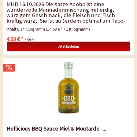
MHD:16.10.2026 Die Xatze Adobo ist eine
wundervolle Marinadenmischung mit erdig,
würzigem Geschmack, die Fleisch und Fisch
kräftig würzt. Sie ist außerdem optimal um Taco-
Gerichten den authentischen...
Inhalt
0.34 Kilogramm
(14,68 € * / 1 Kilogramm)
4,99 € *
6,99 € *
Jetzt bestellen
Hellicious BBQ Sauce Miel & Moutarde -...