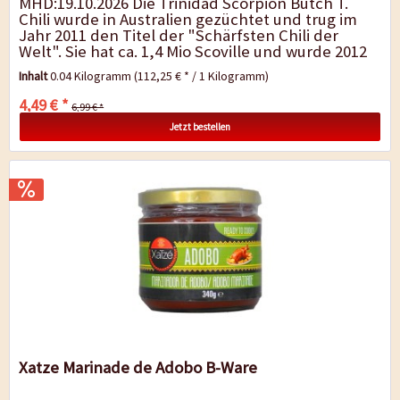
MHD:19.10.2026 Die Trinidad Scorpion Butch T.
Chili wurde in Australien gezüchtet und trug im
Jahr 2011 den Titel der "Schärfsten Chili der
Welt". Sie hat ca. 1,4 Mio Scoville und wurde 2012
von der Trinidad Scorpion...
Inhalt
0.04 Kilogramm
(112,25 € * / 1 Kilogramm)
4,49 € *
6,99 € *
Jetzt bestellen
Xatze Marinade de Adobo B-Ware