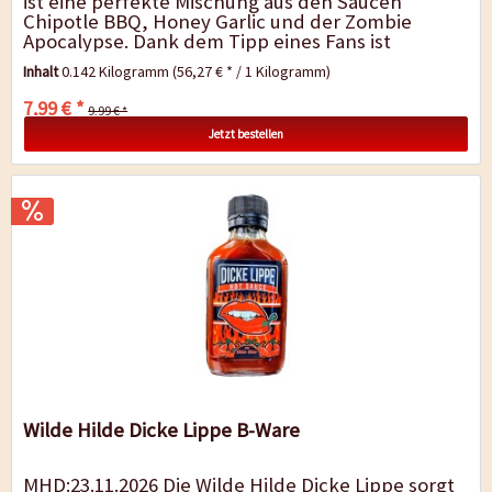
ist eine perfekte Mischung aus den Saucen
Chipotle BBQ, Honey Garlic und der Zombie
Apocalypse. Dank dem Tipp eines Fans ist
Torchbearer das Risiko einer Mischung
Inhalt
0.142 Kilogramm
(56,27 € * / 1 Kilogramm)
eingegangen und...
7,99 € *
9,99 € *
Jetzt bestellen
Wilde Hilde Dicke Lippe B-Ware
MHD:23.11.2026 Die Wilde Hilde Dicke Lippe sorgt