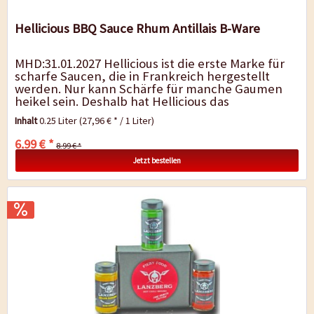
Hellicious BBQ Sauce Rhum Antillais B-Ware
MHD:31.01.2027 Hellicious ist die erste Marke für
scharfe Saucen, die in Frankreich hergestellt
werden. Nur kann Schärfe für manche Gaumen
heikel sein. Deshalb hat Hellicious das
Saucensortiment zu erweitert und...
Inhalt
0.25 Liter
(27,96 € * / 1 Liter)
6,99 € *
8,99 € *
Jetzt bestellen