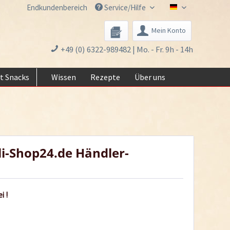
Endkundenbereich
Service/Hilfe
Chili-Shop24.de 
Mein Konto
+49 (0) 6322-989482 | Mo. - Fr. 9h - 14h
t Snacks
Wissen
Rezepte
Über uns
li-Shop24.de Händler-
i !