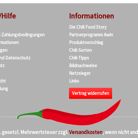
/Hilfe
Informationen
Die Chili Food Story
d Zahlungsbedingungen
Partnerprogramm Awin
rmationen
Produktvorschlag
agen
Chili-Sorten
und Datenschutz
Chili-Tipps
tz
Bildnachweise
Netzsieger
cht
Links
dung
Vertrag widerrufen
kl. gesetzl. Mehrwertsteuer zzgl.
Versandkosten
, wenn nicht an