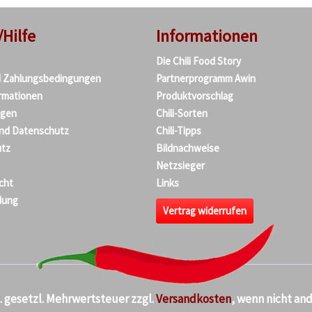
/Hilfe
Informationen
Die Chili Food Story
d Zahlungsbedingungen
Partnerprogramm Awin
rmationen
Produktvorschlag
agen
Chili-Sorten
und Datenschutz
Chili-Tipps
tz
Bildnachweise
Netzsieger
cht
Links
dung
Vertrag widerrufen
kl. gesetzl. Mehrwertsteuer zzgl.
Versandkosten
, wenn nicht an