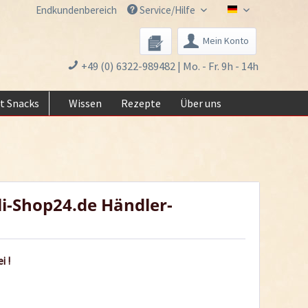
Endkundenbereich
Service/Hilfe
Chili-Shop24.de 
Mein Konto
+49 (0) 6322-989482 | Mo. - Fr. 9h - 14h
t Snacks
Wissen
Rezepte
Über uns
li-Shop24.de Händler-
i !