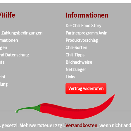
/Hilfe
Informationen
Die Chili Food Story
d Zahlungsbedingungen
Partnerprogramm Awin
rmationen
Produktvorschlag
agen
Chili-Sorten
und Datenschutz
Chili-Tipps
tz
Bildnachweise
Netzsieger
cht
Links
dung
Vertrag widerrufen
kl. gesetzl. Mehrwertsteuer zzgl.
Versandkosten
, wenn nicht an