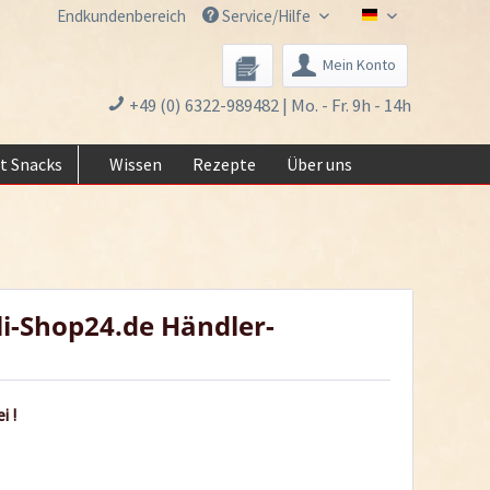
Endkundenbereich
Service/Hilfe
Chili-Shop24.de 
Mein Konto
+49 (0) 6322-989482 | Mo. - Fr. 9h - 14h
t Snacks
Wissen
Rezepte
Über uns
li-Shop24.de Händler-
i !