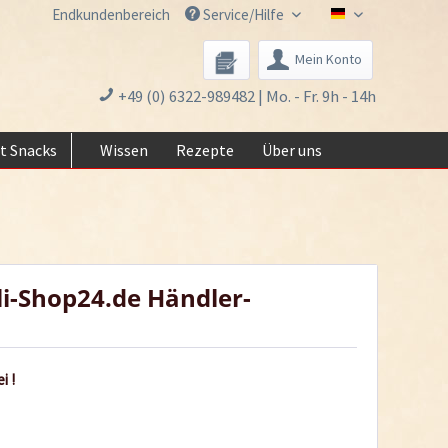
Endkundenbereich
Service/Hilfe
Chili-Shop24.de 
Mein Konto
+49 (0) 6322-989482 | Mo. - Fr. 9h - 14h
t Snacks
Wissen
Rezepte
Über uns
li-Shop24.de Händler-
i !