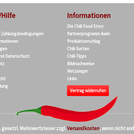
/Hilfe
Informationen
Die Chili Food Story
d Zahlungsbedingungen
Partnerprogramm Awin
rmationen
Produktvorschlag
agen
Chili-Sorten
und Datenschutz
Chili-Tipps
tz
Bildnachweise
Netzsieger
cht
Links
dung
Vertrag widerrufen
kl. gesetzl. Mehrwertsteuer zzgl.
Versandkosten
, wenn nicht an