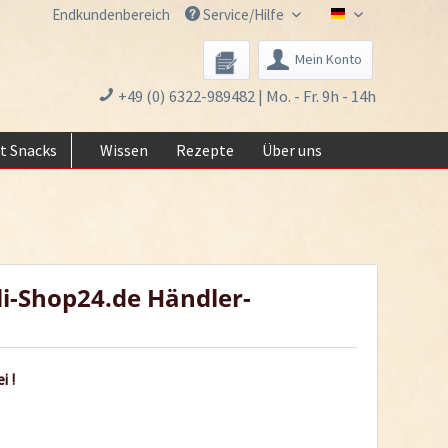
Endkundenbereich
Service/Hilfe
Chili-Shop24.de 
Mein Konto
+49 (0) 6322-989482 | Mo. - Fr. 9h - 14h
t Snacks
Wissen
Rezepte
Über uns
li-Shop24.de Händler-
i !