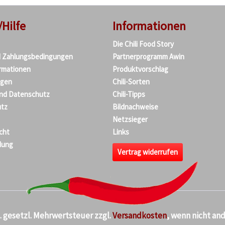
/Hilfe
Informationen
Die Chili Food Story
d Zahlungsbedingungen
Partnerprogramm Awin
rmationen
Produktvorschlag
agen
Chili-Sorten
und Datenschutz
Chili-Tipps
tz
Bildnachweise
Netzsieger
cht
Links
dung
Vertrag widerrufen
kl. gesetzl. Mehrwertsteuer zzgl.
Versandkosten
, wenn nicht an