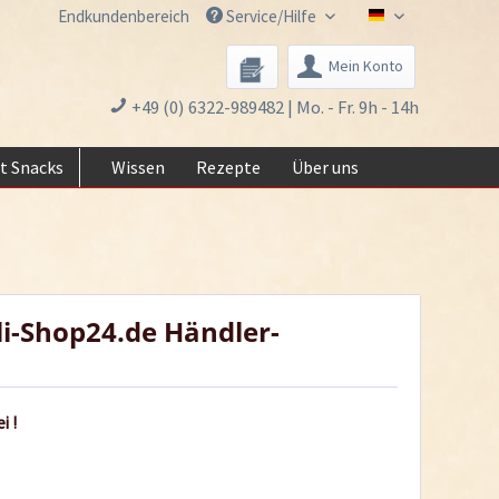
Endkundenbereich
Service/Hilfe
Chili-Shop24.de 
Mein Konto
+49 (0) 6322-989482 | Mo. - Fr. 9h - 14h
t Snacks
Wissen
Rezepte
Über uns
li-Shop24.de Händler-
i !