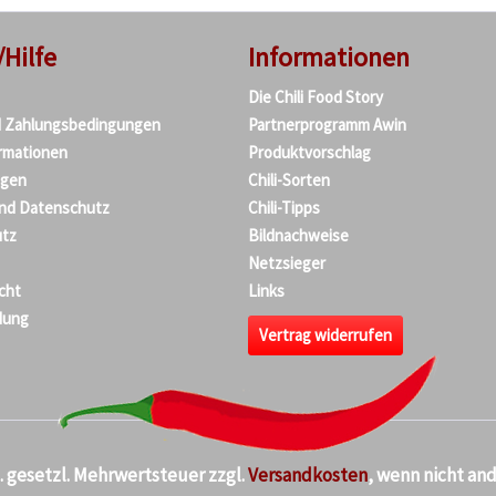
/Hilfe
Informationen
Die Chili Food Story
d Zahlungsbedingungen
Partnerprogramm Awin
rmationen
Produktvorschlag
agen
Chili-Sorten
und Datenschutz
Chili-Tipps
tz
Bildnachweise
Netzsieger
cht
Links
dung
Vertrag widerrufen
kl. gesetzl. Mehrwertsteuer zzgl.
Versandkosten
, wenn nicht an