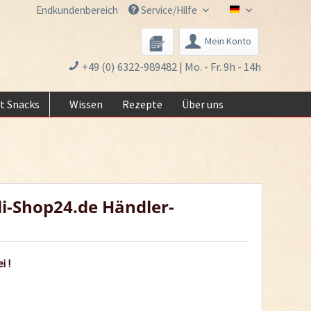
Endkundenbereich
Service/Hilfe
Chili-Shop24.de 
Mein Konto
+49 (0) 6322-989482 | Mo. - Fr. 9h - 14h
t Snacks
Wissen
Rezepte
Über uns
li-Shop24.de Händler-
i !