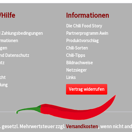
/Hilfe
Informationen
Die Chili Food Story
d Zahlungsbedingungen
Partnerprogramm Awin
rmationen
Produktvorschlag
agen
Chili-Sorten
und Datenschutz
Chili-Tipps
tz
Bildnachweise
Netzsieger
cht
Links
dung
Vertrag widerrufen
kl. gesetzl. Mehrwertsteuer zzgl.
Versandkosten
, wenn nicht an