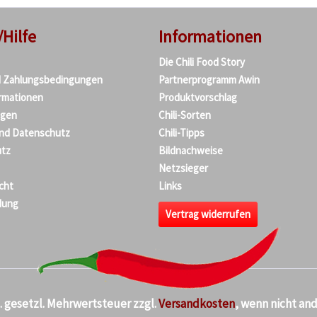
/Hilfe
Informationen
Die Chili Food Story
d Zahlungsbedingungen
Partnerprogramm Awin
rmationen
Produktvorschlag
agen
Chili-Sorten
und Datenschutz
Chili-Tipps
tz
Bildnachweise
Netzsieger
cht
Links
dung
Vertrag widerrufen
kl. gesetzl. Mehrwertsteuer zzgl.
Versandkosten
, wenn nicht an