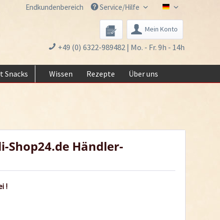
Endkundenbereich
Service/Hilfe
Chili-Shop24.de 
Mein Konto
+49 (0) 6322-989482 | Mo. - Fr. 9h - 14h
t Snacks
Wissen
Rezepte
Über uns
li-Shop24.de Händler-
i !