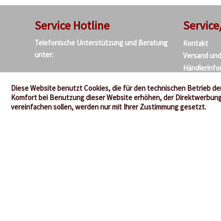
Service Hotline
Service
Telefonische Unterstützung und Beratung
Kontakt
unter:
Versand un
Händlerinfo
+49 (0) 6322 - 989482
Presseanfr
Diese Website benutzt Cookies, die für den technischen Betrieb der
Mo-Fr, 09:00 - 14:00 Uhr
Sicherheit 
Komfort bei Benutzung dieser Website erhöhen, der Direktwerbung 
Umweltschu
vereinfachen sollen, werden nur mit Ihrer Zustimmung gesetzt.
AGB
Widerrufsre
Bankverbin
Impressum
* Alle Preise in