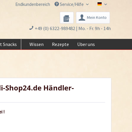
Endkundenbereich
Service/Hilfe
Chili-Shop24.de 
Mein Konto
+49 (0) 6322-989482 | Mo. - Fr. 9h - 14h
t Snacks
Wissen
Rezepte
Über uns
li-Shop24.de Händler-
i !