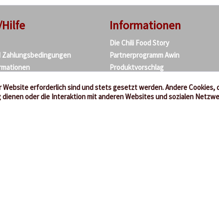
/Hilfe
Informationen
Die Chili Food Story
d Zahlungsbedingungen
Partnerprogramm Awin
rmationen
Produktvorschlag
agen
Chili-Sorten
 Website erforderlich sind und stets gesetzt werden. Andere Cookies, 
und Datenschutz
Chili-Tipps
dienen oder die Interaktion mit anderen Websites und sozialen Netzw
tz
Bildnachweise
Netzsieger
cht
Links
dung
Vertrag widerrufen
kl. gesetzl. Mehrwertsteuer zzgl.
Versandkosten
, wenn nicht an