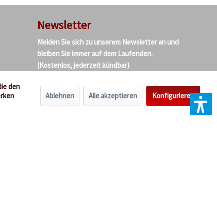
Newsletter
Melden Sie sich zu unserem Newsletter an und
bleiben Sie immer auf dem Laufenden.
(Kostenlos, jederzeit kündbar)
die den
Ablehnen
Alle akzeptieren
Konfigurieren
erken
Ich habe die
Datenschutzbestimmungen
zur
Kenntnis genommen.
ders beschrieben