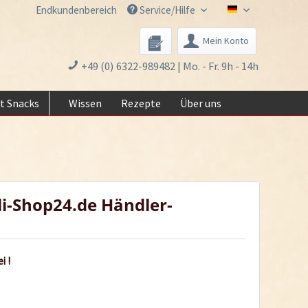
Endkundenbereich
Service/Hilfe
Chili-Shop24.de 
Mein Konto
+49 (0) 6322-989482 | Mo. - Fr. 9h - 14h
t Snacks
Wissen
Rezepte
Über uns
li-Shop24.de Händler-
i !