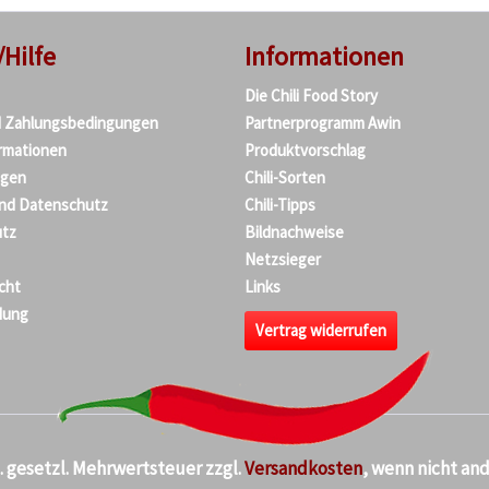
/Hilfe
Informationen
Die Chili Food Story
d Zahlungsbedingungen
Partnerprogramm Awin
rmationen
Produktvorschlag
agen
Chili-Sorten
und Datenschutz
Chili-Tipps
tz
Bildnachweise
Netzsieger
cht
Links
dung
Vertrag widerrufen
kl. gesetzl. Mehrwertsteuer zzgl.
Versandkosten
, wenn nicht an