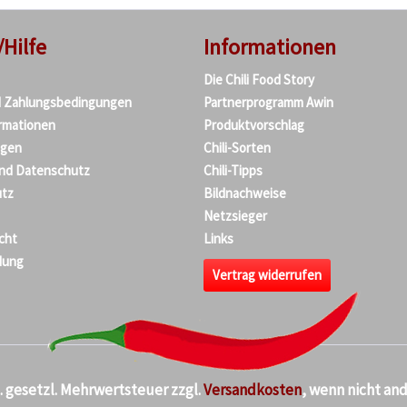
/Hilfe
Informationen
Die Chili Food Story
d Zahlungsbedingungen
Partnerprogramm Awin
rmationen
Produktvorschlag
agen
Chili-Sorten
und Datenschutz
Chili-Tipps
tz
Bildnachweise
Netzsieger
cht
Links
dung
Vertrag widerrufen
kl. gesetzl. Mehrwertsteuer zzgl.
Versandkosten
, wenn nicht an