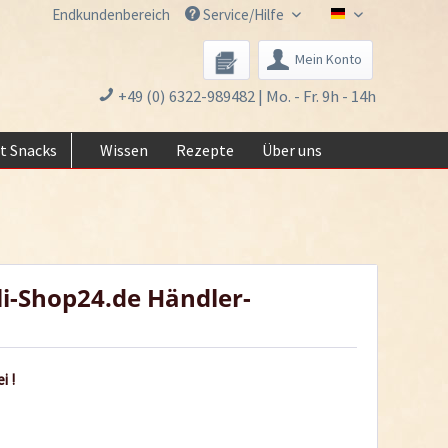
Endkundenbereich
Service/Hilfe
Chili-Shop24.de 
Mein Konto
+49 (0) 6322-989482 | Mo. - Fr. 9h - 14h
t Snacks
Wissen
Rezepte
Über uns
li-Shop24.de Händler-
i !