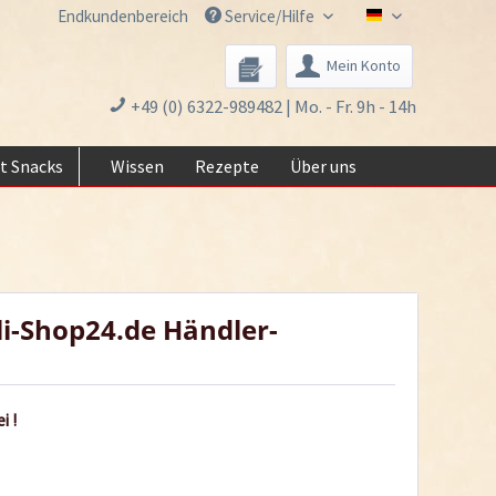
Endkundenbereich
Service/Hilfe
Chili-Shop24.de 
Mein Konto
+49 (0) 6322-989482 | Mo. - Fr. 9h - 14h
t Snacks
Wissen
Rezepte
Über uns
li-Shop24.de Händler-
i !