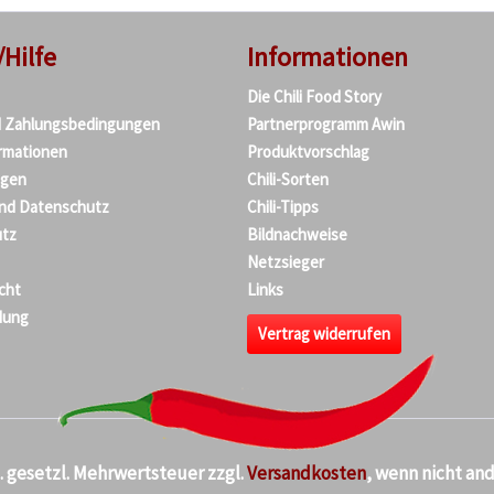
/Hilfe
Informationen
Die Chili Food Story
d Zahlungsbedingungen
Partnerprogramm Awin
rmationen
Produktvorschlag
agen
Chili-Sorten
und Datenschutz
Chili-Tipps
tz
Bildnachweise
Netzsieger
cht
Links
dung
Vertrag widerrufen
kl. gesetzl. Mehrwertsteuer zzgl.
Versandkosten
, wenn nicht an