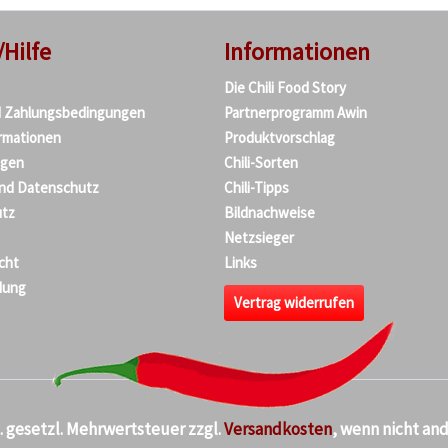
/Hilfe
Informationen
Die Chili Food Story
d Zahlungsbedingungen
Partnerprogramm Awin
rmationen
Produktvorschlag
agen
Chili-Sorten
und Datenschutz
Chili-Tipps
tz
Bildnachweise
Netzsieger
cht
Links
dung
Vertrag widerrufen
kl. gesetzl. Mehrwertsteuer zzgl.
Versandkosten
, wenn nicht an