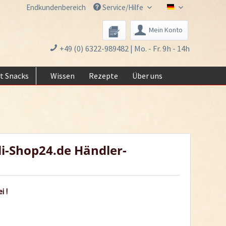
Endkundenbereich
Service/Hilfe
Chili-Shop24.de 
Mein Konto
+49 (0) 6322-989482 | Mo. - Fr. 9h - 14h
t Snacks
Wissen
Rezepte
Über uns
li-Shop24.de Händler-
i !