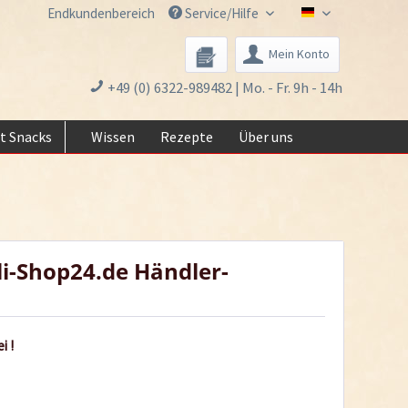
Endkundenbereich
Service/Hilfe
Chili-Shop24.de 
Mein Konto
+49 (0) 6322-989482 | Mo. - Fr. 9h - 14h
t Snacks
Wissen
Rezepte
Über uns
li-Shop24.de Händler-
i !