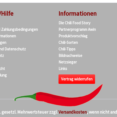
/Hilfe
Informationen
Die Chili Food Story
d Zahlungsbedingungen
Partnerprogramm Awin
rmationen
Produktvorschlag
agen
Chili-Sorten
und Datenschutz
Chili-Tipps
tz
Bildnachweise
Netzsieger
cht
Links
dung
Vertrag widerrufen
kl. gesetzl. Mehrwertsteuer zzgl.
Versandkosten
, wenn nicht an