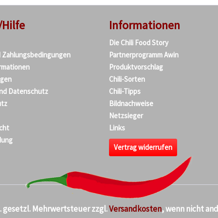
/Hilfe
Informationen
Die Chili Food Story
d Zahlungsbedingungen
Partnerprogramm Awin
rmationen
Produktvorschlag
agen
Chili-Sorten
und Datenschutz
Chili-Tipps
tz
Bildnachweise
Netzsieger
cht
Links
dung
Vertrag widerrufen
kl. gesetzl. Mehrwertsteuer zzgl.
Versandkosten
, wenn nicht an