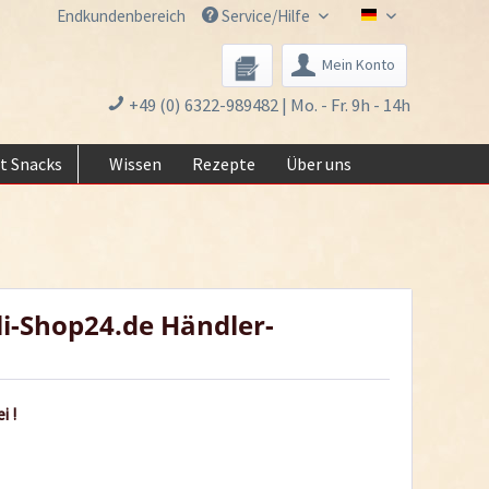
Endkundenbereich
Service/Hilfe
Chili-Shop24.de 
Mein Konto
+49 (0) 6322-989482 | Mo. - Fr. 9h - 14h
t Snacks
Wissen
Rezepte
Über uns
li-Shop24.de Händler-
i !